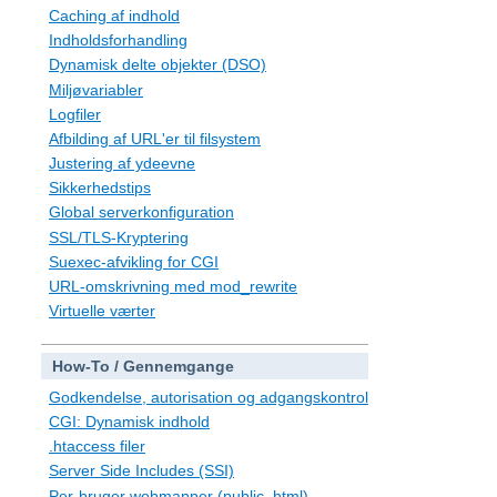
Caching af indhold
Indholdsforhandling
Dynamisk delte objekter (DSO)
Miljøvariabler
Logfiler
Afbilding af URL'er til filsystem
Justering af ydeevne
Sikkerhedstips
Global serverkonfiguration
SSL/TLS-Kryptering
Suexec-afvikling for CGI
URL-omskrivning med mod_rewrite
Virtuelle værter
How-To / Gennemgange
Godkendelse, autorisation og adgangskontrol
CGI: Dynamisk indhold
.htaccess filer
Server Side Includes (SSI)
Per-bruger webmapper (public_html)