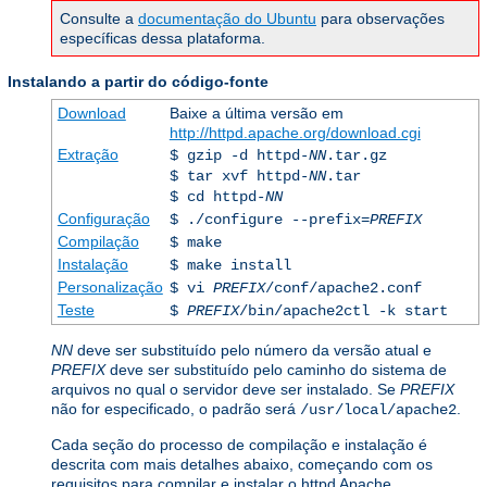
Consulte a
documentação do Ubuntu
para observações
específicas dessa plataforma.
Instalando a partir do código-fonte
Download
Baixe a última versão em
http://httpd.apache.org/download.cgi
Extração
$ gzip -d httpd-
NN
.tar.gz
$ tar xvf httpd-
NN
.tar
$ cd httpd-
NN
Configuração
$ ./configure --prefix=
PREFIX
Compilação
$ make
Instalação
$ make install
Personalização
$ vi
PREFIX
/conf/apache2.conf
Teste
$
PREFIX
/bin/apache2ctl -k start
NN
deve ser substituído pelo número da versão atual e
PREFIX
deve ser substituído pelo caminho do sistema de
arquivos no qual o servidor deve ser instalado. Se
PREFIX
não for especificado, o padrão será
.
/usr/local/apache2
Cada seção do processo de compilação e instalação é
descrita com mais detalhes abaixo, começando com os
requisitos para compilar e instalar o httpd Apache.