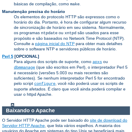
básicas de compilação, como
.
make
Manutenção precisa do horário
Os elementos do protocolo HTTP são expressos como o
horário do dia. Portanto, é hora de configurar algum recurso
de sincronização de horário em seu sistema. Normalmente,
os programas
ou
são usados ​​para esse
ntpdate
xntpd
propósito e são baseados no Network Time Protocol (NTP).
Consulte a
página inicial do NTP
para obter mais detalhes
sobre o software NTP e servidores públicos de horário.
Perl 5
[OPCIONAL]
Para alguns dos scripts de suporte, como
ou
apxs
(que são escritos em Perl), o interpretador Perl 5
dbmmanage
é necessário (versões 5.003 ou mais recentes são
suficientes). Se nenhum interpretador Perl 5 for encontrado
pelo script
, você não poderá usar os scripts de
configure
suporte afetados. É claro que você ainda poderá compilar e
usar o httpd Apache.
Baixando o Apache
O Servidor HTTP Apache pode ser baixado do
site de download do
Servidor HTTP Apache
, que lista vários espelhos. A maioria dos
usuários do Apache em sistemas do tipo Unix se beneficiará mais