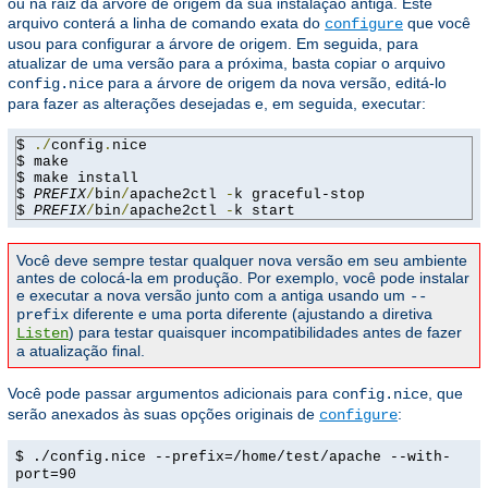
ou na raiz da árvore de origem da sua instalação antiga. Este
arquivo conterá a linha de comando exata do
que você
configure
usou para configurar a árvore de origem. Em seguida, para
atualizar de uma versão para a próxima, basta copiar o arquivo
para a árvore de origem da nova versão, editá-lo
config.nice
para fazer as alterações desejadas e, em seguida, executar:
$ 
./
config
.
nice

$ make

$ make install

$ 
PREFIX
/
bin
/
apache2ctl 
-
k graceful-stop

$ 
PREFIX
/
bin
/
apache2ctl 
-
k start
Você deve sempre testar qualquer nova versão em seu ambiente
antes de colocá-la em produção. Por exemplo, você pode instalar
e executar a nova versão junto com a antiga usando um
--
diferente e uma porta diferente (ajustando a diretiva
prefix
) para testar quaisquer incompatibilidades antes de fazer
Listen
a atualização final.
Você pode passar argumentos adicionais para
, que
config.nice
serão anexados às suas opções originais de
:
configure
$ ./config.nice --prefix=/home/test/apache --with-
port=90