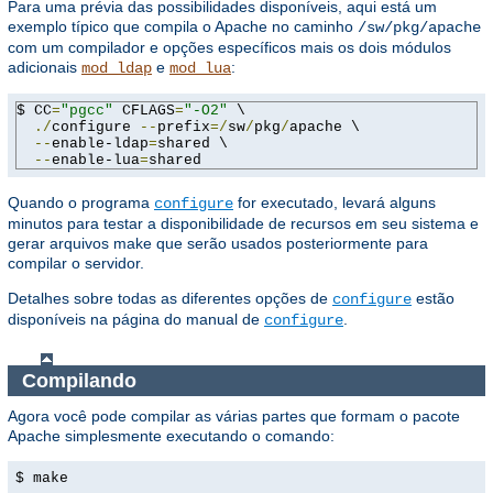
Para uma prévia das possibilidades disponíveis, aqui está um
exemplo típico que compila o Apache no caminho
/sw/pkg/apache
com um compilador e opções específicos mais os dois módulos
adicionais
e
:
mod_ldap
mod_lua
$ CC
=
"pgcc"
 CFLAGS
=
"-O2"
 \

./
configure 
--
prefix
=/
sw
/
pkg
/
apache \

--
enable-ldap
=
shared \

--
enable-lua
=
shared
Quando o programa
for executado, levará alguns
configure
minutos para testar a disponibilidade de recursos em seu sistema e
gerar arquivos make que serão usados ​​posteriormente para
compilar o servidor.
Detalhes sobre todas as diferentes opções de
estão
configure
disponíveis na página do manual de
.
configure
Compilando
Agora você pode compilar as várias partes que formam o pacote
Apache simplesmente executando o comando:
$ make