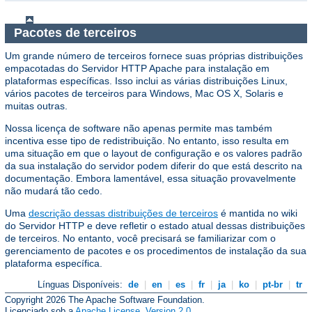
Pacotes de terceiros
Um grande número de terceiros fornece suas próprias distribuições
empacotadas do Servidor HTTP Apache para instalação em
plataformas específicas. Isso inclui as várias distribuições Linux,
vários pacotes de terceiros para Windows, Mac OS X, Solaris e
muitas outras.
Nossa licença de software não apenas permite mas também
incentiva esse tipo de redistribuição. No entanto, isso resulta em
uma situação em que o layout de configuração e os valores padrão
da sua instalação do servidor podem diferir do que está descrito na
documentação. Embora lamentável, essa situação provavelmente
não mudará tão cedo.
Uma
descrição dessas distribuições de terceiros
é mantida no wiki
do Servidor HTTP e deve refletir o estado atual dessas distribuições
de terceiros. No entanto, você precisará se familiarizar com o
gerenciamento de pacotes e os procedimentos de instalação da sua
plataforma específica.
Línguas Disponíveis:
de
|
en
|
es
|
fr
|
ja
|
ko
|
pt-br
|
tr
Copyright 2026 The Apache Software Foundation.
Licenciado sob a
Apache License, Version 2.0
.