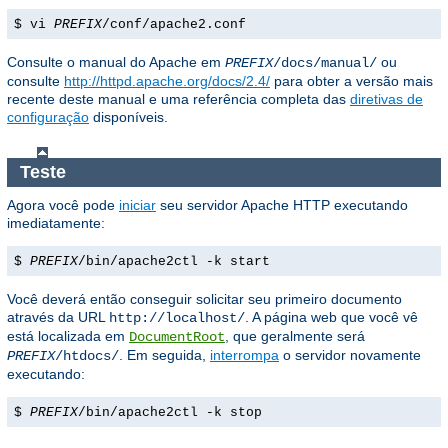
$ vi
PREFIX
/conf/apache2.conf
Consulte o manual do Apache em
ou
PREFIX
/docs/manual/
consulte
http://httpd.apache.org/docs/2.4/
para obter a versão mais
recente deste manual e uma referência completa das
diretivas de
configuração
disponíveis.
Teste
Agora você pode
iniciar
seu servidor Apache HTTP executando
imediatamente:
$
PREFIX
/bin/apache2ctl -k start
Você deverá então conseguir solicitar seu primeiro documento
através da URL
. A página web que você vê
http://localhost/
está localizada em
, que geralmente será
DocumentRoot
. Em seguida,
interrompa
o servidor novamente
PREFIX
/htdocs/
executando:
$
PREFIX
/bin/apache2ctl -k stop