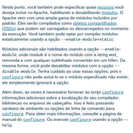
Neste ponto, você também pode especificar quais
recursos
você
deseja incluir no Apache, habilitando e desabilitando
módulos
. O
Apache vem com uma ampla gama de módulos incluídos por
padrão. Eles serão compilados como
objetos compartilhados
(DSOs)
que podem ser carregados ou descarregados no momento
da execução. Você também pode optar por compilar módulos
estaticamente usando a opção
.
--enable-
module
=static
Módulos adicionais são habilitados usando a opção
--enable-
, onde
module
é o nome do módulo com a string
module
mod_
removida e com qualquer sublinhado convertido em um hífen. Da
mesma forma, você pode desabilitar módulos com a opção
--
. Tenha cuidado ao usar essas opções, pois o
disable-
module
não pode avisá-lo se o módulo especificado não existir;
configure
ele simplesmente ignorará a opção.
Além disso, às vezes é necessário fornecer ao script
configure
informações adicionais sobre a localização do seu compilador,
bibliotecas ou arquivos de cabeçalho. Isso é feito passando
variáveis ​​de ambiente ou opções de linha de comando para
. Para obter mais informações, consulte a página de
configure
manual do
. Ou execute
usando a opção
configure
configure
--
.
help