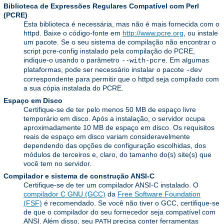
Biblioteca de Expressões Regulares Compatível com Perl
(PCRE)
Esta biblioteca é necessária, mas não é mais fornecida com o
httpd. Baixe o código-fonte em
http://www.pcre.org
, ou instale
um pacote. Se o seu sistema de compilação não encontrar o
script pcre-config instalado pela compilação do PCRE,
indique-o usando o parâmetro
. Em algumas
--with-pcre
plataformas, pode ser necessário instalar o pacote
-dev
correspondente para permitir que o httpd seja compilado com
a sua cópia instalada do PCRE.
Espaço em Disco
Certifique-se de ter pelo menos 50 MB de espaço livre
temporário em disco. Após a instalação, o servidor ocupa
aproximadamente 10 MB de espaço em disco. Os requisitos
reais de espaço em disco variam consideravelmente
dependendo das opções de configuração escolhidas, dos
módulos de terceiros e, claro, do tamanho do(s) site(s) que
você tem no servidor.
Compilador e sistema de construção ANSI-C
Certifique-se de ter um compilador ANSI-C instalado. O
compilador C GNU (GCC)
da
Free Software Foundation
(FSF)
é recomendado. Se você não tiver o GCC, certifique-se
de que o compilador do seu fornecedor seja compatível com
ANSI. Além disso, seu
precisa conter ferramentas
PATH