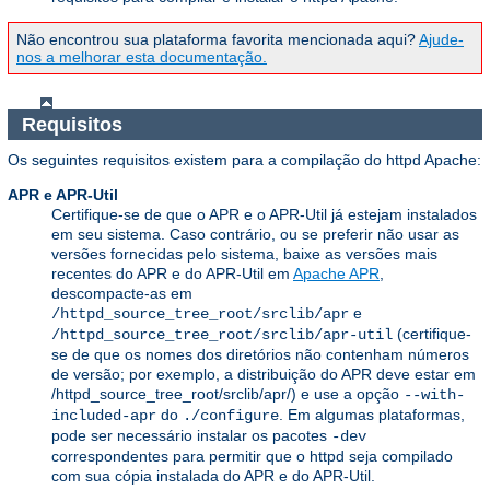
Não encontrou sua plataforma favorita mencionada aqui?
Ajude-
nos a melhorar esta documentação.
Requisitos
Os seguintes requisitos existem para a compilação do httpd Apache:
APR e APR-Util
Certifique-se de que o APR e o APR-Util já estejam instalados
em seu sistema. Caso contrário, ou se preferir não usar as
versões fornecidas pelo sistema, baixe as versões mais
recentes do APR e do APR-Util em
Apache APR
,
descompacte-as em
e
/httpd_source_tree_root/srclib/apr
(certifique-
/httpd_source_tree_root/srclib/apr-util
se de que os nomes dos diretórios não contenham números
de versão; por exemplo, a distribuição do APR deve estar em
/httpd_source_tree_root/srclib/apr/) e use a opção
--with-
do
. Em algumas plataformas,
included-apr
./configure
pode ser necessário instalar os pacotes
-dev
correspondentes para permitir que o httpd seja compilado
com sua cópia instalada do APR e do APR-Util.