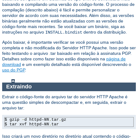
baixando e compilando uma versão do código-fonte. O processo de
compilação (descrito abaixo) é fácil e permite personalizar o
servidor de acordo com suas necessidades. Além disso, as versões
binárias geralmente não estão atualizadas com as versões de
código-fonte mais recentes. Se você baixar um binário, siga as
instruções no arquivo
dentro da distribuição.
INSTALL.bindist
Após baixar, é importante verificar se você possui uma versão
completa e não modificada do Servidor HTTP Apache. Isso pode ser
feito testando o arquivo .tar baixado em relação à assinatura PGP.
Detalhes sobre como fazer isso estão disponíveis na
página de
download
e um exemplo detalhado está disponível descrevendo o
uso do PGP
.
Extraindo
Extrair o código-fonte do arquivo tar do servidor HTTP Apache é
uma questão simples de descompactar e, em seguida, extrair o
arquivo tar:
$ gzip 
-
d httpd-
NN
.
tar
.
gz

$ tar xvf httpd-
NN
.
tar
Isso criará um novo diretório no diretório atual contendo o código-