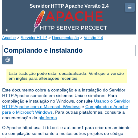
Servidor HTTP Apache Versão 2.4
☰
Apache
>
Servidor HTTP
>
Documentação
>
Versão 2.4
Compilando e Instalando
Esta tradução pode estar desatualizada. Verifique a versão
em inglês para alterações recentes.
Este documento cobre a compilação e a instalação do Servidor
HTTP Apache somente em sistemas Unix e similares. Para
compilação e instalação no Windows, consulte
Usando o Servidor
HTTP Apache com o Microsoft Windows
e
Compilando o Apache
para o Microsoft Windows
. Para outras plataformas, consulte a
documentação da
platforma
.
O Apache httpd usa
e
para criar um ambiente
libtool
autoconf
de compilação semelhante a muitos outros projetos de código