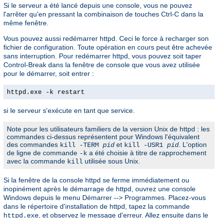
Si le serveur a été lancé depuis une console, vous ne pouvez
l'arrêter qu'en pressant la combinaison de touches Ctrl-C dans la
même fenêtre.
Vous pouvez aussi redémarrer httpd. Ceci le force à recharger son
fichier de configuration. Toute opération en cours peut être achevée
sans interruption. Pour redémarrer httpd, vous pouvez soit taper
Control-Break dans la fenêtre de console que vous avez utilisée
pour le démarrer, soit entrer :
httpd.exe -k restart
si le serveur s'exécute en tant que service.
Note pour les utilisateurs familiers de la version Unix de httpd : les
commandes ci-dessus représentent pour Windows l'équivalent
des commandes
et
. L'option
kill -TERM
pid
kill -USR1
pid
de ligne de commande
a été choisie à titre de rapprochement
-k
avec la commande
utilisée sous Unix.
kill
Si la fenêtre de la console httpd se ferme immédiatement ou
inopinément après le démarrage de httpd, ouvrez une console
Windows depuis le menu Démarrer --> Programmes. Placez-vous
dans le répertoire d'installation de httpd, tapez la commande
, et observez le message d'erreur. Allez ensuite dans le
httpd.exe