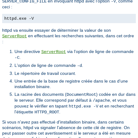
en invoquant httpd avec l'option
, comme
SERVER_CONFIG_FILE
-V
ceci :
httpd.exe -V
httpd va ensuite essayer de déterminer la valeur de son
en effectuant les recherches suivantes, dans cet ordre
ServerRoot
:
Une directive
via l'option de ligne de commande
ServerRoot
.
-C
L'option de ligne de commande
.
-d
Le répertoire de travail courant.
Une entrée de la base de registre créée dans le cas d'une
installation binaire.
La racine des documents (
) codée en dur dans
DocumentRoot
le serveur. Elle correspond par défaut à
, et vous
/apache
pouvez le vérifier en tapant
et en recherchant
httpd.exe -V
l'étiquette
.
HTTPD_ROOT
Si vous n'avez pas effectué d'installation binaire, dans certains
scénarios, httpd va signaler l'absence de cette clé de registre. On
peut passer outre cet avertissement si le serveur a été en mesure