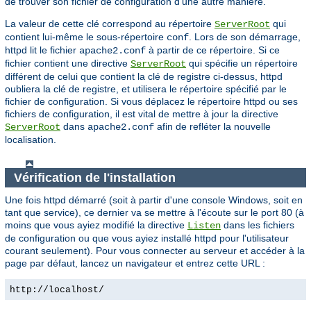
de trouver son fichier de configuration d'une autre manière.
La valeur de cette clé correspond au répertoire
qui
ServerRoot
contient lui-même le sous-répertoire
. Lors de son démarrage,
conf
httpd lit le fichier
à partir de ce répertoire. Si ce
apache2.conf
fichier contient une directive
qui spécifie un répertoire
ServerRoot
différent de celui que contient la clé de registre ci-dessus, httpd
oubliera la clé de registre, et utilisera le répertoire spécifié par le
fichier de configuration. Si vous déplacez le répertoire httpd ou ses
fichiers de configuration, il est vital de mettre à jour la directive
dans
afin de refléter la nouvelle
ServerRoot
apache2.conf
localisation.
Vérification de l'installation
Une fois httpd démarré (soit à partir d'une console Windows, soit en
tant que service), ce dernier va se mettre à l'écoute sur le port 80 (à
moins que vous ayiez modifié la directive
dans les fichiers
Listen
de configuration ou que vous ayiez installé httpd pour l'utilisateur
courant seulement). Pour vous connecter au serveur et accéder à la
page par défaut, lancez un navigateur et entrez cette URL :
http://localhost/