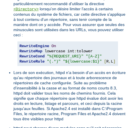
particulièrement recommandé d'utiliser la directive
lorsqu'on désire limiter l'accès à certains
<Directory>
contenus du système de fichiers, car cette directive s'applique
à tout contenu d'un répertoire, sans tenir compte de la
manière dont on y accède. Pour vous assurer que seules des
minuscules sont utilisées dans les URLs, vous pouvez utiliser
ceci :
RewriteEngine
On
RewriteMap
 lowercase int
:
RewriteCond
"%{REQUEST_URI}"
"[A-Z]"
RewriteRule
"(.*)"
"${lowercase:$1}"
[
R
,
L
]
Lors de son exécution, httpd n'a besoin d'un accès en écriture
qu'au répertoire des journaux et à toute arborescence de
répertoires de cache configurée. Suite au problème
d'insensibilité à la casse et au format de noms courts 8.3,
httpd doit valider tous les noms de chemins fournis. Cela
signifie que chaque répertoire que httpd évalue doit avoir les
droits en lecture, listage et parcours, et ceci depuis la racine
jusqu'aux feuilles. Si Apache2.4 est installé dans C:\Program
Files, le répertoire racine, Program Files et Apache2.4 doivent
tous être visibles pour httpd
httpd peut charger divers modules sans qu'il soit nécessaire