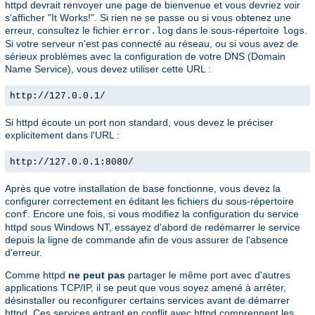
httpd devrait renvoyer une page de bienvenue et vous devriez voir
s'afficher "It Works!". Si rien ne se passe ou si vous obtenez une
erreur, consultez le fichier
dans le sous-répertoire
.
error.log
logs
Si votre serveur n'est pas connecté au réseau, ou si vous avez de
sérieux problèmes avec la configuration de votre DNS (Domain
Name Service), vous devez utiliser cette URL :
http://127.0.0.1/
Si httpd écoute un port non standard, vous devez le préciser
explicitement dans l'URL :
http://127.0.0.1:8080/
Après que votre installation de base fonctionne, vous devez la
configurer correctement en éditant les fichiers du sous-répertoire
. Encore une fois, si vous modifiez la configuration du service
conf
httpd sous Windows NT, essayez d'abord de redémarrer le service
depuis la ligne de commande afin de vous assurer de l'absence
d'erreur.
Comme httpd
ne peut pas
partager le même port avec d'autres
applications TCP/IP, il se peut que vous soyez amené à arrêter,
désinstaller ou reconfigurer certains services avant de démarrer
httpd. Ces services entrant en conflit avec httpd comprennent les