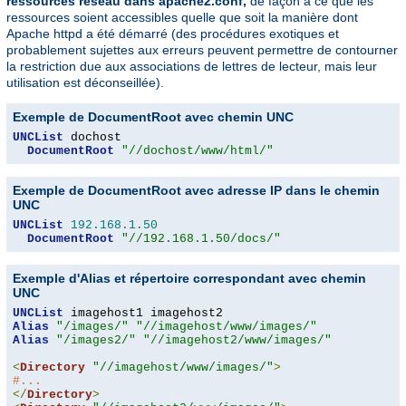
ressources réseau dans apache2.conf,
de façon à ce que les
ressources soient accessibles quelle que soit la manière dont
Apache httpd a été démarré (des procédures exotiques et
probablement sujettes aux erreurs peuvent permettre de contourner
la restriction due aux associations de lettres de lecteur, mais leur
utilisation est déconseillée).
Exemple de DocumentRoot avec chemin UNC
UNCList
 dochost

DocumentRoot
"//dochost/www/html/"
Exemple de DocumentRoot avec adresse IP dans le chemin
UNC
UNCList
192.168
.
1.50
DocumentRoot
"//192.168.1.50/docs/"
Exemple d'Alias et répertoire correspondant avec chemin
UNC
UNCList
Alias
"/images/"
"//imagehost/www/images/"
Alias
"/images2/"
"//imagehost2/www/images/"
<
Directory
"//imagehost/www/images/"
>
#...
</
Directory
>