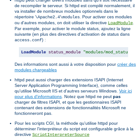
de recompiler le serveur. Si httpd est compilé normalement, il
va installer de nombreux modules optionnels dans le
répertoire
. Pour activer ces modules
\Apache2.4\modules
ou d'autres modules, on doit utiliser la directive
.
LoadModule
Par exemple, pour activer le module status, ajoutez la ligne
suivante (en plus des directives d'activation de status dans
) :
access.conf
LoadModule
status_module
"modules/mod_status.so
Des informations sont aussi à votre disposition pour
créer des
modules chargeables
httpd peut aussi charger des extensions ISAPI (Internet
Server Application Programming Interface), comme celles
qu'utilise Microsoft IIS et d'autres serveurs Windows.
Voir ici
pour plus d'informations
. Notez que httpd ne peut
pas
charger de filtres ISAPI, et que les gestionnaires ISAPI
contenant des extensions de fonctionnalités Microsoft ne
fonctionneront pas.
Pour les scripts CGI, la méthode qu'utilise httpd pour
déterminer l'interpréteur du script est configurable grâce à la
directive
ScriptInterpreterSource