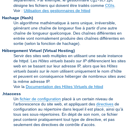
séparément. Par exemple, le gestionnaire
cgi-script
désigne les fichiers qui doivent être traités comme
CGIs
.
Voir :
Utilisation des gestionnaires de httpd
Hachage (Hash)
Un algorithme mathématique à sens unique, irréversible,
générant une chaîne de longueur fixe à partir d'une autre
chaîne de longueur quelconque. Des chaînes différentes en
entrée vont normalement produire des chaînes différentes en
sortie (selon la fonction de hachage).
Hébergement Virtuel (Virtual Hosting)
Servir des sites web multiples en utilisant une seule instance
de httpd. Les
Hôtes virtuels basés sur IP
différencient les sites
web en se basant sur leur adresse IP, alors que les
Hôtes
virtuels basés sur le nom
utilisent uniquement le nom d'hôte
et peuvent en conséquence héberger de nombreux sites avec
la même adresse IP.
Voir la
Documentation des Hôtes Virtuels de httpd
.htaccess
Un
fichier de configuration
placé à un certain niveau de
l'arborescence du site web, et appliquant des
directives
de
configuration au répertoire dans lequel il est placé, ainsi qu'à
tous ses sous-répertoires. En dépit de son nom, ce fichier
peut contenir pratiquement tout type de directive, et pas
seulement des directives de contrôle d'accès.