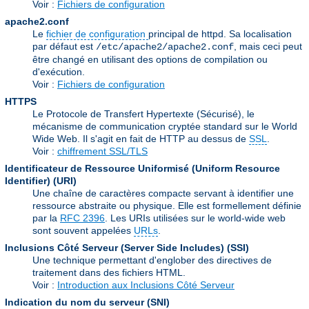
Voir :
Fichiers de configuration
apache2.conf
Le
fichier de configuration
principal de httpd. Sa localisation
par défaut est
, mais ceci peut
/etc/apache2/apache2.conf
être changé en utilisant des options de compilation ou
d'exécution.
Voir :
Fichiers de configuration
HTTPS
Le Protocole de Transfert Hypertexte (Sécurisé), le
mécanisme de communication cryptée standard sur le World
Wide Web. Il s'agit en fait de HTTP au dessus de
SSL
.
Voir :
chiffrement SSL/TLS
Identificateur de Ressource Uniformisé (Uniform Resource
Identifier)
(URI)
Une chaîne de caractères compacte servant à identifier une
ressource abstraite ou physique. Elle est formellement définie
par la
RFC 2396
. Les URIs utilisées sur le world-wide web
sont souvent appelées
URLs
.
Inclusions Côté Serveur (Server Side Includes)
(SSI)
Une technique permettant d'englober des directives de
traitement dans des fichiers HTML.
Voir :
Introduction aux Inclusions Côté Serveur
Indication du nom du serveur
(SNI)