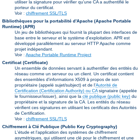
utiliser la signature pour vérifier qu'une CA a authentifié le
porteur du certificat.
Voir :
chiffrement SSL/TLS
Bibliothèques pour la portabilité d'Apache (Apache Portable
Runtime)
(APR)
Un jeu de bibliothèques qui fournit la plupart des interfaces de
base entre le serveur et le système d'exploitation. APR est
développé parallèlement au serveur HTTP Apache comme
projet indépendant.
Voir :
Apache Portable Runtime Project
Certificat (Certificate)
Un ensemble de données servant à authentifier des entités du
réseau comme un serveur ou un client. Un certificat contient
des ensembles d'informations X509 à propos de son
propriétaire (appelé sujet/subject) et de l'
Autorité de
Certification (Certification Authority) ou CA
signataire (appelée
le fournisseur/issuer), ainsi que la
clé publique (public key)
du
propriétaire et la signature de la CA. Les entités du réseau
vérifient ces signatures en utilisant les certificats des Autorités
de Certification.
Voir :
chiffrement SSL/TLS
Chiffrement à Clé Publique (Public Key Cryptography)
L'étude et l'application des systèmes de chiffrement
asymétriques, qui utilisent une clé pour le chiffrement et une