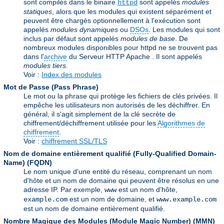
sont compilés dans le binaire
sont appelés
modules
httpd
statiques
, alors que les modules qui existent séparément et
peuvent être chargés optionnellement à l'exécution sont
appelés
modules dynamiques
ou
DSOs
. Les modules qui sont
inclus par défaut sont appelés
modules de base
. De
nombreux modules disponibles pour httpd ne se trouvent pas
dans l'
archive
du Serveur HTTP Apache . Il sont appelés
modules tiers
.
Voir :
Index des modules
Mot de Passe (Pass Phrase)
Le mot ou la phrase qui protège les fichiers de clés privées. Il
empêche les utilisateurs non autorisés de les déchiffrer. En
général, il s'agit simplement de la clé secrète de
chiffrement/déchiffrement utilisée pour les
Algorithmes de
chiffrement
.
Voir :
chiffrement SSL/TLS
Nom de domaine entièrement qualifié (Fully-Qualified Domain-
Name)
(FQDN)
Le nom unique d'une entité du réseau, comprenant un nom
d'hôte et un nom de domaine qui peuvent être résolus en une
adresse IP. Par exemple,
est un nom d'hôte,
www
est un nom de domaine, et
example.com
www.example.com
est un nom de domaine entièrement qualifié.
Nombre Magique des Modules (Module Magic Number)
(
MMN
)