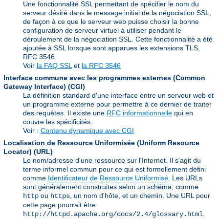
Une fonctionnalité SSL permettant de spécifier le nom du
serveur désiré dans le message initial de la négociation SSL,
de façon à ce que le serveur web puisse choisir la bonne
configuration de serveur virtuel à utiliser pendant le
déroulement de la négociation SSL. Cette fonctionnalité a été
ajoutée à SSL lorsque sont apparues les extensions TLS,
RFC 3546.
Voir
la FAQ SSL
et
la RFC 3546
Interface commune avec les programmes externes (Common
Gateway Interface)
(CGI)
La définition standard d'une interface entre un serveur web et
un programme externe pour permettre à ce dernier de traiter
des requêtes. Il existe une
RFC informationnelle
qui en
couvre les spécificités.
Voir :
Contenu dynamique avec CGI
Localisation de Ressource Uniformisée (Uniform Resource
Locator)
(URL)
Le nom/adresse d'une ressource sur l'Internet. Il s'agit du
terme informel commun pour ce qui est formellement défini
comme
Identificateur de Ressource Uniformisé
. Les URLs
sont généralement construites selon un schéma, comme
ou
, un nom d'hôte, et un chemin. Une URL pour
http
https
cette page pourrait être
.
http://httpd.apache.org/docs/2.4/glossary.html