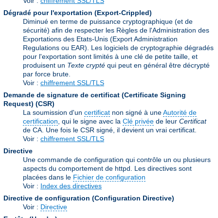
Voir :
chiffrement SSL/TLS
Dégradé pour l'exportation (Export-Crippled)
Diminué en terme de puissance cryptographique (et de
sécurité) afin de respecter les Règles de l'Administration des
Exportations des Etats-Unis (Export Administration
Regulations ou EAR). Les logiciels de cryptographie dégradés
pour l'exportation sont limités à une clé de petite taille, et
produisent un
Texte crypté
qui peut en général être décrypté
par force brute.
Voir :
chiffrement SSL/TLS
Demande de signature de certificat (Certificate Signing
Request)
(CSR)
La soumission d'un
certificat
non signé à une
Autorité de
certification
, qui le signe avec la
Clé privée
de leur
Certificat
de CA. Une fois le CSR signé, il devient un vrai certificat.
Voir :
chiffrement SSL/TLS
Directive
Une commande de configuration qui contrôle un ou plusieurs
aspects du comportement de httpd. Les directives sont
placées dans le
Fichier de configuration
Voir :
Index des directives
Directive de configuration (Configuration Directive)
Voir :
Directive