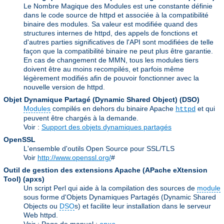
Le Nombre Magique des Modules est une constante définie
dans le code source de httpd et associée à la compatibilité
binaire des modules. Sa valeur est modifiée quand des
structures internes de httpd, des appels de fonctions et
d'autres parties significatives de l'API sont modifiées de telle
façon que la compatibilité binaire ne peut plus être garantie.
En cas de changement de MMN, tous les modules tiers
doivent être au moins recompilés, et parfois même
légèrement modifiés afin de pouvoir fonctionner avec la
nouvelle version de httpd.
Objet Dynamique Partagé (Dynamic Shared Object)
(DSO)
Modules
compilés en dehors du binaire Apache
et qui
httpd
peuvent être chargés à la demande.
Voir :
Support des objets dynamiques partagés
OpenSSL
L'ensemble d'outils Open Source pour SSL/TLS
Voir
http://www.openssl.org/
#
Outil de gestion des extensions Apache (APache eXtension
Tool)
(apxs)
Un script Perl qui aide à la compilation des sources de
module
sous forme d'Objets Dynamiques Partagés (Dynamic Shared
Objects ou
DSO
s) et facilite leur installation dans le serveur
Web httpd.