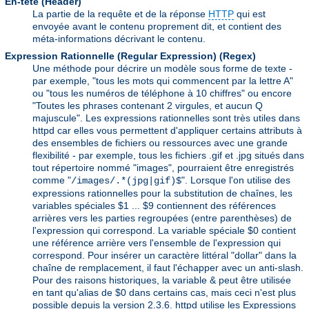
En-tête (Header)
La partie de la requête et de la réponse
HTTP
qui est
envoyée avant le contenu proprement dit, et contient des
méta-informations décrivant le contenu.
Expression Rationnelle (Regular Expression)
(Regex)
Une méthode pour décrire un modèle sous forme de texte -
par exemple, "tous les mots qui commencent par la lettre A"
ou "tous les numéros de téléphone à 10 chiffres" ou encore
"Toutes les phrases contenant 2 virgules, et aucun Q
majuscule". Les expressions rationnelles sont très utiles dans
httpd car elles vous permettent d'appliquer certains attributs à
des ensembles de fichiers ou ressources avec une grande
flexibilité - par exemple, tous les fichiers .gif et .jpg situés dans
tout répertoire nommé "images", pourraient être enregistrés
comme "
". Lorsque l'on utilise des
/images/.*(jpg|gif)$
expressions rationnelles pour la substitution de chaînes, les
variables spéciales $1 ... $9 contiennent des références
arrières vers les parties regroupées (entre parenthèses) de
l'expression qui correspond. La variable spéciale $0 contient
une référence arrière vers l'ensemble de l'expression qui
correspond. Pour insérer un caractère littéral "dollar" dans la
chaîne de remplacement, il faut l'échapper avec un anti-slash.
Pour des raisons historiques, la variable & peut être utilisée
en tant qu'alias de $0 dans certains cas, mais ceci n'est plus
possible depuis la version 2.3.6. httpd utilise les Expressions