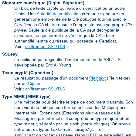
Signature numérique (Digital Signature)
Un bloc de texte crypté qui valide un certificat ou un autre
fichier. Une
Autorité de certification
crée une signature en
générant une empreinte de la
Clé publique
fournie avec le
Certificat
; la CA chiffre ensuite l'empreinte avec sa propre
Clé
privée
. Seule la clé publique de la CA peut décrypter la
signature, ce qui permet de vérifier que la CA a bien
authentifié l'entité du réseau qui possède le
Certificat
.
Voir :
chiffrement SSL/TLS
SSLeay
La bibliothèque originelle d'implémentation de SSL/TLS
développée par Eric A. Young
Texte crypté (Ciphertext)
Le résultat du passage d'un document
Plaintext
(Plein texte)
par un
Cipher
.
Voir :
chiffrement SSL/TLS
Type MIME (MIME-type)
Une méthode pour décrire le type de document transmis. Son
nom vient du fait que son format est issu des Multipurpose
Internet Mail Extensions (Extensions Multi-usages de la
Messagerie par Internet) . Il comprend un type majeur et un
type mineur, séparés par un slash (barre oblique). On trouve
entre autres types
,
, et
text/html
image/gif
. Dans HTTP, le type MIME est
application/octet-stream