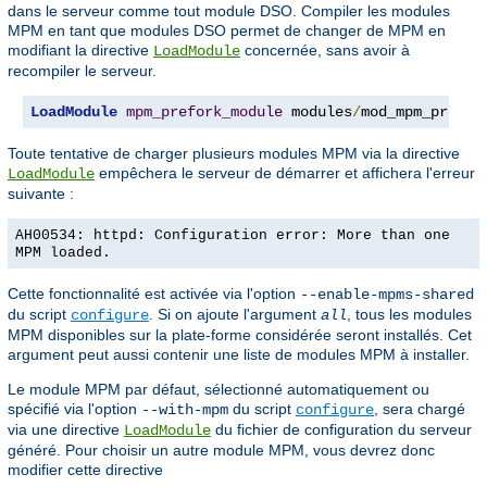
dans le serveur comme tout module DSO. Compiler les modules
MPM en tant que modules DSO permet de changer de MPM en
modifiant la directive
concernée, sans avoir à
LoadModule
recompiler le serveur.
LoadModule
mpm_prefork_module
 modules
/
mod_mpm_prefor
Toute tentative de charger plusieurs modules MPM via la directive
empêchera le serveur de démarrer et affichera l'erreur
LoadModule
suivante :
AH00534: httpd: Configuration error: More than one
MPM loaded.
Cette fonctionnalité est activée via l'option
--enable-mpms-shared
du script
. Si on ajoute l'argument
, tous les modules
configure
all
MPM disponibles sur la plate-forme considérée seront installés. Cet
argument peut aussi contenir une liste de modules MPM à installer.
Le module MPM par défaut, sélectionné automatiquement ou
spécifié via l'option
du script
, sera chargé
--with-mpm
configure
via une directive
du fichier de configuration du serveur
LoadModule
généré. Pour choisir un autre module MPM, vous devrez donc
modifier cette directive