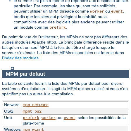
le serveur est plus à même de répondre aux besoins d'un site
particulier. Par exemple, les sites qui sont très sollicités
peuvent utiliser un MPM threadé comme
ou
,
worker
event
tandis que les sites qui privilégient la stabilité ou la
compatibilité avec des logiciels plus anciens peuvent utiliser
un module comme
.
prefork
Du point de vue de l'utilisateur, les MPMs ne sont pas différents des
autres modules Apache httpd. La principale différence réside dans le
fait qu'un et un seul MPM à la fois doit être chargé lorsque le
serveur s'exécute. La liste des MPMs disponibles est fournie dans
l'index des modules
.
MPM par défaut
La table suivante fournit la liste des MPMs par défaut pour divers
systèmes d'exploitation. Il s'agit du MPM qui sera utilisé si vous n'en
spécifiez pas un autre à la compilation.
Netware
mpm_netware
OS/2
mpmt_os2
Unix
,
, ou
, selon les possibilités de la
prefork
worker
event
plate-forme
Windows
mpm_winnt