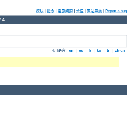
模块
|
指令
|
常见问题
|
术语
|
网站导航
|
Report a bug
.4
可用语言:
en
|
es
|
fr
|
ko
|
tr
|
zh-cn