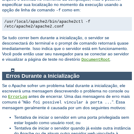
especificar sua localização no momento da execução usando a
opção de linha de comando
como em:
-f
/usr/local/apache2/bin/apache2ctl -f
/etc/apache2/apache2.conf
Se tudo correr bem durante a inicialização, o servidor se
desconectará do terminal e o prompt de comando retornará quase
imediatamente. Isso indica que o servidor está em funcionamento.
Você pode então usar seu navegador para se conectar ao servidor
e visualizar a página de teste no diretório
.
DocumentRoot
Erros Durante a Inicialização
Se o Apache sofrer um problema fatal durante a inicialização, ele
escreverá uma mensagem descrevendo o problema no console ou
no
antes de encerrar. Uma das mensagens de erro mais
ErrorLog
comuns é "
". Essa
Não foi possível vincular à porta ...
mensagem geralmente é causada por um dos seguintes motivos:
Tentativa de iniciar o servidor em uma porta privilegiada sem
estar logado como usuário root; ou
Tentativa de iniciar o servidor quando já existe outra instância
do Apache ou de algum outro servidor web vinculada à