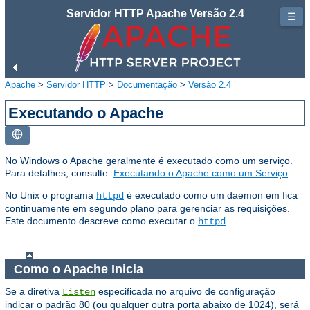
Servidor HTTP Apache Versão 2.4
☰
Apache
>
Servidor HTTP
>
Documentação
>
Versão 2.4
Executando o Apache
No Windows o Apache geralmente é executado como um serviço.
Para detalhes, consulte:
Executando o Apache como um Serviço
.
No Unix o programa
é executado como um daemon em fica
httpd
continuamente em segundo plano para gerenciar as requisições.
Este documento descreve como executar o
.
httpd
Como o Apache Inicia
Se a diretiva
especificada no arquivo de configuração
Listen
indicar o padrão 80 (ou qualquer outra porta abaixo de 1024), será