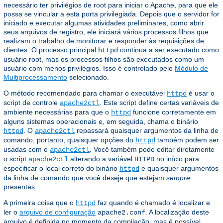
necessário ter privilégios de root para iniciar o Apache, para que ele
possa se vincular a esta porta privilegiada. Depois que o servidor for
iniciado e executar algumas atividades preliminares, como abrir
seus arquivos de registro, ele iniciará vários processos filhos que
realizam o trabalho de monitorar e responder às requisições de
clientes. O processo principal
continua a ser executado como
httpd
usuário root, mas os processos filhos são executados como um
usuário com menos privilégios. Isso é controlado pelo
Módulo de
Multiprocessamento
selecionado.
O método recomendado para chamar o executável
é usar o
httpd
script de controle
. Este script define certas variáveis ​​de
apache2ctl
ambiente necessárias para que o
funcione corretamente em
httpd
alguns sistemas operacionais e, em seguida, chama o binário
. O
repassará quaisquer argumentos da linha de
httpd
apache2ctl
comando, portanto, quaisquer opções do
também podem ser
httpd
usadas com o
. Você também pode editar diretamente
apache2ctl
o script
alterando a variável
no início para
apache2ctl
HTTPD
especificar o local correto do binário
e quaisquer argumentos
httpd
da linha de comando que você deseje que estejam
sempre
presentes.
A primeira coisa que o
faz quando é chamado é localizar e
httpd
ler o
arquivo de configuração
. A localização deste
apache2.conf
arquivo é definida no momento da compilação, mas é possível