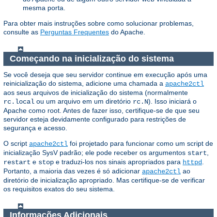
mesma porta.
Para obter mais instruções sobre como solucionar problemas,
consulte as
Perguntas Frequentes
do Apache.
Começando na inicialização do sistema
Se você deseja que seu servidor continue em execução após uma
reinicialização do sistema, adicione uma chamada a
apache2ctl
aos seus arquivos de inicialização do sistema (normalmente
ou um arquivo em um diretório
). Isso iniciará o
rc.local
rc.N
Apache como root. Antes de fazer isso, certifique-se de que seu
servidor esteja devidamente configurado para restrições de
segurança e acesso.
O script
foi projetado para funcionar como um script de
apache2ctl
inicialização SysV padrão; ele pode receber os argumentos
,
start
e
e traduzi-los nos sinais apropriados para
.
restart
stop
httpd
Portanto, a maioria das vezes é só adicionar
ao
apache2ctl
diretório de inicialização apropriado. Mas certifique-se de verificar
os requisitos exatos do seu sistema.
Informações Adicionais