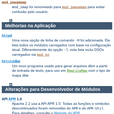
mod_imagemap
foi renomeado para
para evitar
mod_imap
mod_imagemap
confusão pelo usuário.
Melhorias na Aplicação
httpd
Uma nova opção de linha de comando
foi adicionada. Ela
-M
lista todos os módulos carregados com base na configuração
atual. Diferentemente da opção
, esta lista inclui DSOs
-l
carregados via
.
mod_so
httxt2dbm
Um novo programa usado para gerar arquivos dbm a partir
de entrada de texto, para uso em
com o tipo de
RewriteMap
mapa
.
dbm
Alterações para Desenvolvedor de Módulos
API
APR
1.0
Apache 2.2 usa a API APR 1.0. Todas as funções e símbolos
descontinuados foram removidas do
e do
.
APR
APR-Util
Para detalhes, consulte o
Website do APR
.