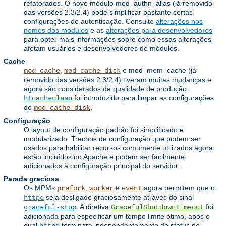
refatorados. O novo módulo mod_authn_alias (já removido
das versões 2.3/2.4) pode simplificar bastante certas
configurações de autenticação. Consulte
alterações nos
nomes dos módulos
e as
alterações para desenvolvedores
para obter mais informações sobre como essas alterações
afetam usuários e desenvolvedores de módulos.
Cache
,
e mod_mem_cache (já
mod_cache
mod_cache_disk
removido das versões 2.3/2.4) tiveram muitas mudanças e
agora são considerados de qualidade de produção.
foi introduzido para limpar as configurações
htcacheclean
de
.
mod_cache_disk
Configuração
O layout de configuração padrão foi simplificado e
modularizado. Trechos de configuração que podem ser
usados ​​para habilitar recursos comumente utilizados agora
estão incluídos no Apache e podem ser facilmente
adicionados à configuração principal do servidor.
Parada graciosa
Os MPMs
,
e
agora permitem que o
prefork
worker
event
seja desligado graciosamente através do sinal
httpd
. A diretiva
foi
graceful-stop
GracefulShutdownTimeout
adicionada para especificar um tempo limite ótimo, após o
qual
terminará independentemente do status de