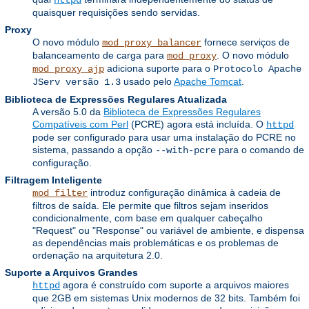
httpd
quaisquer requisições sendo servidas.
Proxy
O novo módulo
fornece serviços de
mod_proxy_balancer
balanceamento de carga para
. O novo módulo
mod_proxy
adiciona suporte para o
mod_proxy_ajp
Protocolo Apache
usado pelo
Apache Tomcat
.
JServ versão 1.3
Biblioteca de Expressões Regulares Atualizada
A versão 5.0 da
Biblioteca de Expressões Regulares
Compatíveis com Perl
(PCRE) agora está incluída. O
httpd
pode ser configurado para usar uma instalação do PCRE no
sistema, passando a opção
para o comando de
--with-pcre
configuração.
Filtragem Inteligente
introduz configuração dinâmica à cadeia de
mod_filter
filtros de saída. Ele permite que filtros sejam inseridos
condicionalmente, com base em qualquer cabeçalho
"Request" ou "Response" ou variável de ambiente, e dispensa
as dependências mais problemáticas e os problemas de
ordenação na arquitetura 2.0.
Suporte a Arquivos Grandes
agora é construído com suporte a arquivos maiores
httpd
que 2GB em sistemas Unix modernos de 32 bits. Também foi