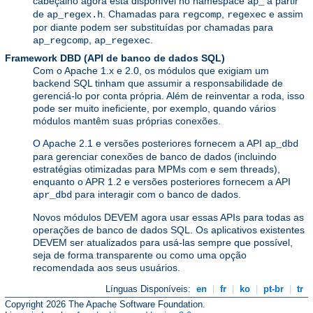
cabeçalho agora está disponível no namespace
a partir
ap_
de
. Chamadas para
,
e assim
ap_regex.h
regcomp
regexec
por diante podem ser substituídas por chamadas para
,
.
ap_regcomp
ap_regexec
Framework DBD (API de banco de dados SQL)
Com o Apache 1.x e 2.0, os módulos que exigiam um
backend SQL tinham que assumir a responsabilidade de
gerenciá-lo por conta própria. Além de reinventar a roda, isso
pode ser muito ineficiente, por exemplo, quando vários
módulos mantêm suas próprias conexões.
O Apache 2.1 e versões posteriores fornecem a API
ap_dbd
para gerenciar conexões de banco de dados (incluindo
estratégias otimizadas para MPMs com e sem threads),
enquanto o APR 1.2 e versões posteriores fornecem a API
para interagir com o banco de dados.
apr_dbd
Novos módulos DEVEM agora usar essas APIs para todas as
operações de banco de dados SQL. Os aplicativos existentes
DEVEM ser atualizados para usá-las sempre que possível,
seja de forma transparente ou como uma opção
recomendada aos seus usuários.
Línguas Disponíveis:
en
|
fr
|
ko
|
pt-br
|
tr
Copyright 2026 The Apache Software Foundation.