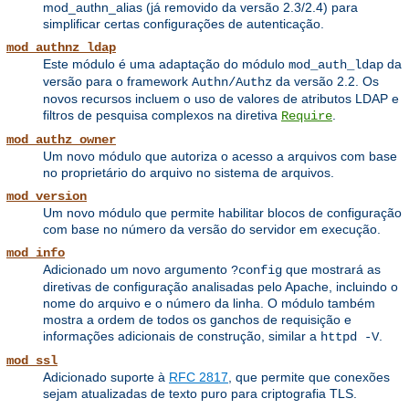
mod_authn_alias (já removido da versão 2.3/2.4) para
simplificar certas configurações de autenticação.
mod_authnz_ldap
Este módulo é uma adaptação do módulo
da
mod_auth_ldap
versão para o framework
da versão 2.2. Os
Authn/Authz
novos recursos incluem o uso de valores de atributos LDAP e
filtros de pesquisa complexos na diretiva
.
Require
mod_authz_owner
Um novo módulo que autoriza o acesso a arquivos com base
no proprietário do arquivo no sistema de arquivos.
mod_version
Um novo módulo que permite habilitar blocos de configuração
com base no número da versão do servidor em execução.
mod_info
Adicionado um novo argumento
que mostrará as
?config
diretivas de configuração analisadas pelo Apache, incluindo o
nome do arquivo e o número da linha. O módulo também
mostra a ordem de todos os ganchos de requisição e
informações adicionais de construção, similar a
.
httpd -V
mod_ssl
Adicionado suporte à
RFC 2817
, que permite que conexões
sejam atualizadas de texto puro para criptografia TLS.