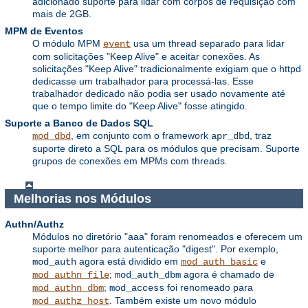
adicionado suporte para lidar com corpos de requisição com
mais de 2GB.
MPM de Eventos
O módulo MPM
usa um thread separado para lidar
event
com solicitações "Keep Alive" e aceitar conexões. As
solicitações "Keep Alive" tradicionalmente exigiam que o httpd
dedicasse um trabalhador para processá-las. Esse
trabalhador dedicado não podia ser usado novamente até
que o tempo limite do "Keep Alive" fosse atingido.
Suporte a Banco de Dados SQL
, em conjunto com o framework
, traz
mod_dbd
apr_dbd
suporte direto a SQL para os módulos que precisam. Suporte
grupos de conexões em MPMs com threads.
Melhorias nos Módulos
Authn/Authz
Módulos no diretório "aaa" foram renomeados e oferecem um
suporte melhor para autenticação "digest". Por exemplo,
agora está dividido em
e
mod_auth
mod_auth_basic
;
agora é chamado de
mod_authn_file
mod_auth_dbm
;
foi renomeado para
mod_authn_dbm
mod_access
. Também existe um novo módulo
mod_authz_host