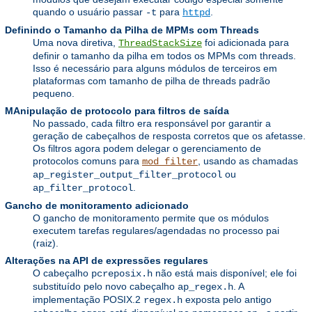
quando o usuário passar
para
.
-t
httpd
Definindo o Tamanho da Pilha de MPMs com Threads
Uma nova diretiva,
foi adicionada para
ThreadStackSize
definir o tamanho da pilha em todos os MPMs com threads.
Isso é necessário para alguns módulos de terceiros em
plataformas com tamanho de pilha de threads padrão
pequeno.
MAnipulação de protocolo para filtros de saída
No passado, cada filtro era responsável por garantir a
geração de cabeçalhos de resposta corretos que os afetasse.
Os filtros agora podem delegar o gerenciamento de
protocolos comuns para
, usando as chamadas
mod_filter
ou
ap_register_output_filter_protocol
.
ap_filter_protocol
Gancho de monitoramento adicionado
O gancho de monitoramento permite que os módulos
executem tarefas regulares/agendadas no processo pai
(raiz).
Alterações na API de expressões regulares
O cabeçalho
não está mais disponível; ele foi
pcreposix.h
substituído pelo novo cabeçalho
. A
ap_regex.h
implementação POSIX.2
exposta pelo antigo
regex.h