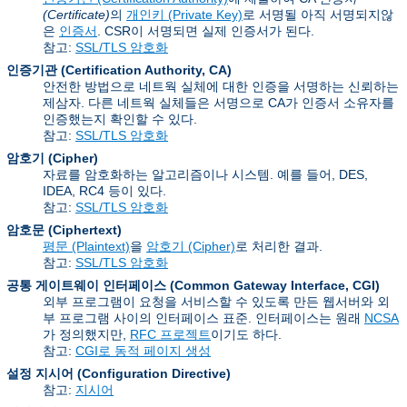
(Certificate)
의
개인키 (Private Key)
로 서명될 아직 서명되지않
은
인증서
. CSR이 서명되면 실제 인증서가 된다.
참고:
SSL/TLS 암호화
인증기관 (Certification Authority
,
CA)
안전한 방법으로 네트웍 실체에 대한 인증을 서명하는 신뢰하는
제삼자. 다른 네트웍 실체들은 서명으로 CA가 인증서 소유자를
인증했는지 확인할 수 있다.
참고:
SSL/TLS 암호화
암호기 (Cipher)
자료를 암호화하는 알고리즘이나 시스템. 예를 들어, DES,
IDEA, RC4 등이 있다.
참고:
SSL/TLS 암호화
암호문 (Ciphertext)
평문 (Plaintext)
을
암호기 (Cipher)
로 처리한 결과.
참고:
SSL/TLS 암호화
공통 게이트웨이 인터페이스 (Common Gateway Interface
,
CGI)
외부 프로그램이 요청을 서비스할 수 있도록 만든 웹서버와 외
부 프로그램 사이의 인터페이스 표준. 인터페이스는 원래
NCSA
가 정의했지만,
RFC 프로젝트
이기도 하다.
참고:
CGI로 동적 페이지 생성
설정 지시어 (Configuration Directive)
참고:
지시어