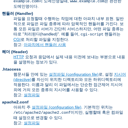
이 도메인명일때,
은 완전한
example.com
www.example.com
도메인명이다.
핸들러 (Handler)
파일을 요청할때 수행하는 작업에 대한 아파치 내부 표현. 일반
적으로 파일은 파일 종류에 따라 암묵적인 핸들러를 가진다. 보
통 모든 파일은 서버가 간단히 서비스하지만, 어떤 파일 종류는
따로 "처리된다(handled)". 예를 들어,
핸들러는
cgi-script
CGI
로 처리할 파일을 지정한다.
참고:
아파치에서 핸들러 사용
헤더 (Header)
HTTP
요청과 응답에서 실제 내용 이전에 보내는 부분으로 내용
을 설명하는 정보가 있다.
.htaccess
웹문서들 안에 있는
설정파일 (configuration file)
로, 설정
지시어
(directive)
를 자신이 위치한 디렉토리와 모든 하위디렉토리에
적용한다. 이름과 달리 이 파일에서는 단순한 접근제어 지시어
외에 거의 모든 종류의 지시어를 사용할 수 있다.
참고:
설정파일
apache2.conf
아파치 주
설정파일 (configuration file)
. 기본적인 위치는
이지만, 실행할때 혹은 컴파일
/etc/apache2/apache2.conf
때 설정으로 변경할 수 있다.
참고:
설정파일