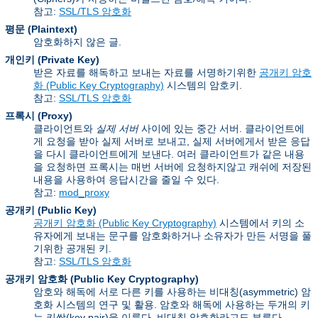
참고:
SSL/TLS 암호화
평문 (Plaintext)
암호화하지 않은 글.
개인키 (Private Key)
받은 자료를 해독하고 보내는 자료를 서명하기위한
공개키 암호
화 (Public Key Cryptography)
시스템의 암호키.
참고:
SSL/TLS 암호화
프록시 (Proxy)
클라이언트와
실제 서버
사이에 있는 중간 서버. 클라이언트에
게 요청을 받아 실제 서버로 보내고, 실제 서버에게서 받은 응답
을 다시 클라이언트에게 보낸다. 여러 클라이언트가 같은 내용
을 요청하면 프록시는 매번 서버에 요청하지않고 캐쉬에 저장된
내용을 사용하여 응답시간을 줄일 수 있다.
참고:
mod_proxy
공개키 (Public Key)
공개키 암호화 (Public Key Cryptography)
시스템에서 키의 소
유자에게 보내는 문구를 암호화하거나 소유자가 만든 서명을 풀
기위한 공개된 키.
참고:
SSL/TLS 암호화
공개키 암호화 (Public Key Cryptography)
암호와 해독에 서로 다른 키를 사용하는 비대칭(asymmetric) 암
호화 시스템의 연구 및 활용. 암호와 해독에 사용하는 두개의 키
는 키쌍(key pair)을 이룬다. 비대칭 암호화라고도 부른다.