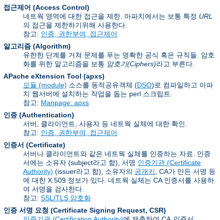
접근제어 (Access Control)
네트웍 영역에 대한 접근을 제한. 아파치에서는 보통 특정
URL
의 접근을 제한하기위해 사용한다.
참고:
인증, 권한부여, 접근제어
알고리즘 (Algorithm)
유한한 단계를 거쳐 문제를 푸는 명확한 공식 혹은 규칙들. 암호
화를 위한 알고리즘을 보통
암호기(Ciphers)
라고 부른다.
APache eXtension Tool
(apxs)
모듈 (module)
소스를 동적공유객체 (
DSO
)로 컴파일하고 아파
치 웹서버에 설치하는 작업을 돕는 perl 스크립트.
참고:
Manpage: apxs
인증 (Authentication)
서버, 클라이언트, 사용자 등 네트웍 실체에 대한 확인.
참고:
인증, 권한부여, 접근제어
인증서 (Certificate)
서버나 클라이언트와 같은 네트웍 실체를 인증하는 자료. 인증
서에는 소유자 (subject라고 함), 서명
인증기관 (Certificate
Authority)
(issuer라고 함), 소유자의
공개키
, CA가 만든 서명 등
에 대한 X.509 정보가 있다. 네트웍 실체는 CA 인증서를 사용하
여 서명을 검사한다.
참고:
SSL/TLS 암호화
인증 서명 요청 (Certificate Signing Request
,
CSR)
인증기관 (Certification Authority)
에 제출하여 CA
인증서