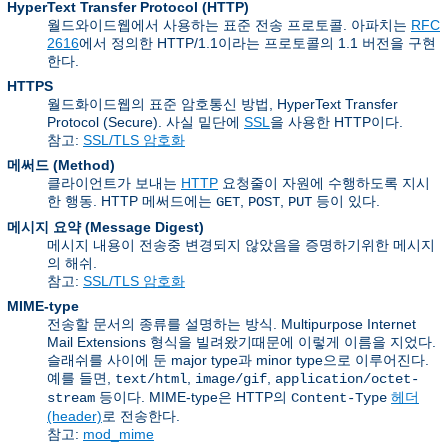
HyperText Transfer Protocol
(HTTP)
월드와이드웹에서 사용하는 표준 전송 프로토콜. 아파치는
RFC
2616
에서 정의한 HTTP/1.1이라는 프로토콜의 1.1 버전을 구현
한다.
HTTPS
월드화이드웹의 표준 암호통신 방법, HyperText Transfer
Protocol (Secure). 사실 밑단에
SSL
을 사용한 HTTP이다.
참고:
SSL/TLS 암호화
메써드 (Method)
클라이언트가 보내는
HTTP
요청줄이 자원에 수행하도록 지시
한 행동. HTTP 메써드에는
,
,
등이 있다.
GET
POST
PUT
메시지 요약 (Message Digest)
메시지 내용이 전송중 변경되지 않았음을 증명하기위한 메시지
의 해쉬.
참고:
SSL/TLS 암호화
MIME-type
전송할 문서의 종류를 설명하는 방식. Multipurpose Internet
Mail Extensions 형식을 빌려왔기때문에 이렇게 이름을 지었다.
슬래쉬를 사이에 둔 major type과 minor type으로 이루어진다.
예를 들면,
,
,
text/html
image/gif
application/octet-
등이다. MIME-type은 HTTP의
헤더
stream
Content-Type
(header)
로 전송한다.
참고:
mod_mime