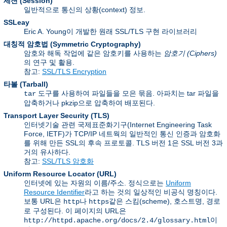
세션 (Session)
일반적으로 통신의 상황(context) 정보.
SSLeay
Eric A. Young이 개발한 원래 SSL/TLS 구현 라이브러리
대칭적 암호법 (Symmetric Cryptography)
암호와 해독 작업에 같은 암호키를 사용하는
암호기 (Ciphers)
의 연구 및 활용.
참고:
SSL/TLS Encryption
타볼 (Tarball)
도구를 사용하여 파일들을 모은 묶음. 아파치는 tar 파일을
tar
압축하거나 pkzip으로 압축하여 배포된다.
Transport Layer Security
(TLS)
인터넷기술 관련 국제표준화기구(Internet Engineering Task
Force, IETF)가 TCP/IP 네트웍의 일반적인 통신 인증과 암호화
를 위해 만든 SSL의 후속 프로토콜. TLS 버전 1은 SSL 버전 3과
거의 유사하다.
참고:
SSL/TLS 암호화
Uniform Resource Locator
(URL)
인터넷에 있는 자원의 이름/주소. 정식으로는
Uniform
Resource Identifier
라고 하는 것의 일상적인 비공식 명칭이다.
보통 URL은
나
같은 스킴(scheme), 호스트명, 경로
http
https
로 구성된다. 이 페이지의 URL은
이
http://httpd.apache.org/docs/2.4/glossary.html