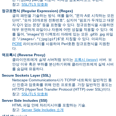
참고:
SSL/TLS 암호화
정규표현식 (Regular Expression)
(Regex)
글의 패턴을 기술하는 방식. 예를 들어, "문자 A로 시작하는 모든
단어", "숫자 10개로된 전화번호", 심지어 "쉼표가 두개있고 대문
자 Q가 없는 문장" 등을 표현할 수 있다. 정규표현식을 사용하면
매우 유연하게 파일이나 자원에 어떤 성질을 적용할 수 있다. 예
를 들어, "images"란 디렉토리 아래에 있는 모든 .gif와 .jpg 파일
은 "
"로 지칭할 수 있다. 아파치는
/images/.*(jpg|gif)$
PCRE
라이브러리를 사용하여 Perl호환 정규표현식을 지원한
다.
역프록시 (Reverse Proxy)
클라이언트에게
실제 서버
처럼 보이는
프록시 (proxy)
서버. 보
안상 이유 혹은 부하를 분산하기위해 클라이언트에게 실제 서버
를 숨길때 유용하다.
Secure Sockets Layer
(SSL)
Netscape Communications사가 TCP/IP 네트웍의 일반적인 통
신 인증과 암호화를 위해 만든 프로토콜. 가장 일반적인 용도는
HTTPS
(HyperText Transfer Protocol (HTTP) over SSL)이다.
참고:
SSL/TLS 암호화
Server Side Includes
(SSI)
HTML 파일 안에 처리지시어를 포함하는 기술.
참고:
Server Side Includes 소개