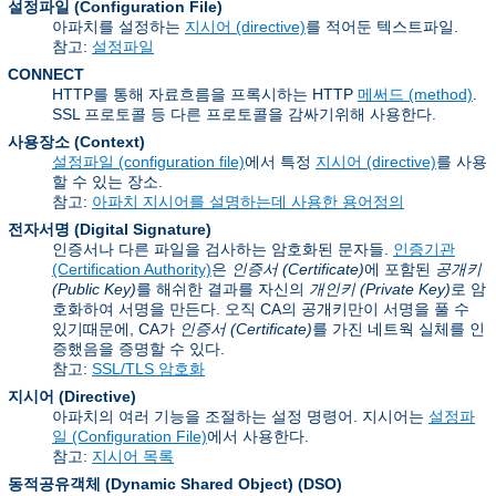
설정파일 (Configuration File)
아파치를 설정하는
지시어 (directive)
를 적어둔 텍스트파일.
참고:
설정파일
CONNECT
HTTP를 통해 자료흐름을 프록시하는 HTTP
메써드 (method)
.
SSL 프로토콜 등 다른 프로토콜을 감싸기위해 사용한다.
사용장소 (Context)
설정파일 (configuration file)
에서 특정
지시어 (directive)
를 사용
할 수 있는 장소.
참고:
아파치 지시어를 설명하는데 사용한 용어정의
전자서명 (Digital Signature)
인증서나 다른 파일을 검사하는 암호화된 문자들.
인증기관
(Certification Authority)
은
인증서 (Certificate)
에 포함된
공개키
(Public Key)
를 해쉬한 결과를 자신의
개인키 (Private Key)
로 암
호화하여 서명을 만든다. 오직 CA의 공개키만이 서명을 풀 수
있기때문에, CA가
인증서 (Certificate)
를 가진 네트웍 실체를 인
증했음을 증명할 수 있다.
참고:
SSL/TLS 암호화
지시어 (Directive)
아파치의 여러 기능을 조절하는 설정 명령어. 지시어는
설정파
일 (Configuration File)
에서 사용한다.
참고:
지시어 목록
동적공유객체 (Dynamic Shared Object)
(DSO)