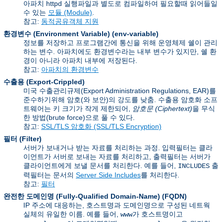
아파치 httpd 실행파일과 별도로 컴파일하여 필요할때 읽어들일
수 있는
모듈 (Module)
.
참고:
동적공유객체 지원
환경변수 (Environment Variable)
(env-variable)
정보를 저장하고 프로그램간에 통신을 위해 운영체제 쉘이 관리
하는 변수. 아파치에도 환경변수라는 내부 변수가 있지만, 쉘 환
경이 아니라 아파치 내부에 저장된다.
참고:
아파치의 환경변수
수출용 (Export-Crippled)
미국 수출관리규제(Export Administration Regulations, EAR)를
준수하기위해 암호(와 보안)의 강도를 낮춤. 수출용 암호화 소프
트웨어는 키 크기가 작게 제한되어,
암호문 (Ciphertext)
을 무식
한 방법(brute force)으로 풀 수 있다.
참고:
SSL/TLS 암호화 (SSL/TLS Encryption)
필터 (Filter)
서버가 보내거나 받는 자료를 처리하는 과정. 입력필터는 클라
이언트가 서버로 보내는 자료를 처리하고, 출력필터는 서버가
클라이언트에게 보낼 문서를 처리한다. 예를 들어,
출
INCLUDES
력필터는 문서의
Server Side Includes
를 처리한다.
참고:
필터
완전한 도메인명 (Fully-Qualified Domain-Name)
(FQDN)
IP 주소에 대응하는, 호스트명과 도메인명으로 구성된 네트웍
실체의 유일한 이름. 예를 들어,
가 호스트명이고
www