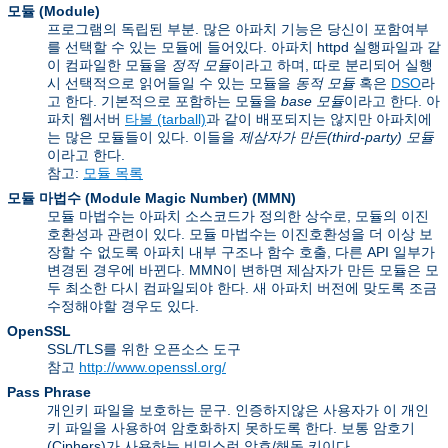
모듈 (Module)
프로그램의 독립된 부분. 많은 아파치 기능은 당신이 포함여부
를 선택할 수 있는 모듈에 들어있다. 아파치 httpd 실행파일과 같
이 컴파일한 모듈을
정적 모듈
이라고 하며, 따로 분리되어 실행
시 선택적으로 읽어들일 수 있는 모듈을
동적 모듈
혹은
DSO
라
고 한다. 기본적으로 포함하는 모듈을
base 모듈
이라고 한다. 아
파치 웹서버
타볼 (tarball)
과 같이 배포되지는 않지만 아파치에
는 많은 모듈들이 있다. 이들을
제삼자가 만든(third-party) 모듈
이라고 한다.
참고:
모듈 목록
모듈 마법수 (Module Magic Number)
(
MMN
)
모듈 마법수는 아파치 소스코드가 정의한 상수로, 모듈의 이진
호환성과 관련이 있다. 모듈 마법수는 이진호환성을 더 이상 보
장할 수 없도록 아파치 내부 구조나 함수 호출, 다른 API 일부가
변경된 경우에 바뀐다. MMN이 변하면 제삼자가 만든 모듈은 모
두 최소한 다시 컴파일되야 한다. 새 아파치 버전에 맞도록 조금
수정해야할 경우도 있다.
OpenSSL
SSL/TLS를 위한 오픈소스 도구
참고
http://www.openssl.org/
Pass Phrase
개인키 파일을 보호하는 문구. 인증하지않은 사용자가 이 개인
키 파일을 사용하여 암호화하지 못하도록 한다. 보통
암호기
(Ciphers)
가 사용하는 비밀스런 암호/해독 키이다.