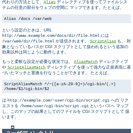
代わりの方法として、
ディレクティブを使ってファイルシス
Alias
テムの任意の部分をウェブの空間に マップできます。たとえば、
Alias /docs /var/web
という設定のときは、URL
には
http://www.example.com/docs/dir/file.html
が送信されます。
も、 対
/var/web/dir/file.html
ScriptAlias
象となっているパスが CGI スクリプトとして扱われるという追加の
効果以外は同じように動作します。
もっと柔軟な設定が必要な状況では、
ディレクティブ
AliasMatch
や
ディレクティブ を使って強力な正規表現に基
ScriptAliasMatch
づいたマッチと置換を行なうことができます。 たとえば、
ScriptAliasMatch ^/~([a-zA-Z0-9]+)/cgi-bin/(.+)
/home/$1/cgi-bin/$2
は
への リク
http://example.com/~user/cgi-bin/script.cgi
エストを
というパスへ マップ
/home/user/cgi-bin/script.cgi
し、このマップの結果としてのファイルを CGI スクリプトとして 扱
います。