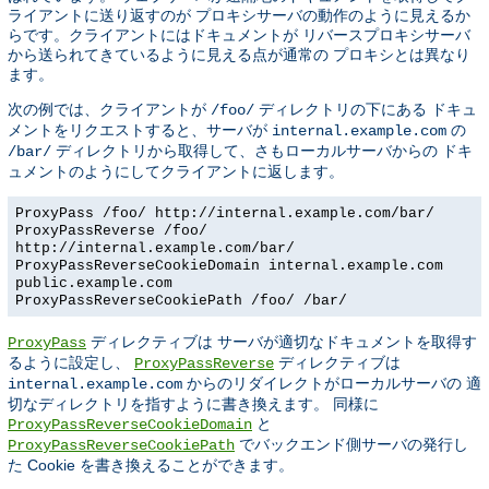
ライアントに送り返すのが プロキシサーバの動作のように見えるか
らです。クライアントにはドキュメントが リバースプロキシサーバ
から送られてきているように見える点が通常の プロキシとは異なり
ます。
次の例では、クライアントが
ディレクトリの下にある ドキュ
/foo/
メントをリクエストすると、サーバが
の
internal.example.com
ディレクトリから取得して、さもローカルサーバからの ドキ
/bar/
ュメントのようにしてクライアントに返します。
ProxyPass /foo/ http://internal.example.com/bar/
ProxyPassReverse /foo/
http://internal.example.com/bar/
ProxyPassReverseCookieDomain internal.example.com
public.example.com
ProxyPassReverseCookiePath /foo/ /bar/
ディレクティブは サーバが適切なドキュメントを取得す
ProxyPass
るように設定し、
ディレクティブは
ProxyPassReverse
からのリダイレクトがローカルサーバの 適
internal.example.com
切なディレクトリを指すように書き換えます。 同様に
と
ProxyPassReverseCookieDomain
でバックエンド側サーバの発行し
ProxyPassReverseCookiePath
た Cookie を書き換えることができます。