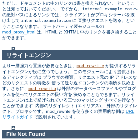
ただし、ドキュメントの中のリンクは書き換えられない、 というこ
とは知っておいてください。 ですから、
へ
internal.example.com
の絶対パスによるリンクでは、 クライアントがプロキシサーバを抜
け出して
に 直接リクエストを送る、とい
internal.example.com
うことになります。 サードパーティ製モジュールの
mod_proxy_html
は、HTML と XHTML 中のリンクを書き換えること
ができます。
リライトエンジン
より一層強力な置換が必要なときは、
が提供するリラ
mod_rewrite
イトエンジンが役に立つでしょう。 このモジュールにより提供され
るディレクティブは ブラウザの種類、リクエスト元の IP アドレスな
どのリクエストの特徴を 使って送り返すコンテンツの場所を決めま
す。さらに、
は外部のデータベースファイルやプログ
mod_rewrite
ラムを使ってリクエストの扱い方を 決めることもできます。リライ
トエンジンは上で挙げられている三つのマッピング すべてを行なう
ことができます: 内部のリダイレクト (エイリアス)、 外部のリダイレ
クト、プロキシです。mod_rewrite を使う多くの実用的な例は
URL
リライトガイド
で説明されています。
File Not Found