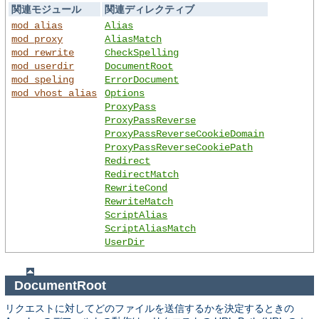
関連モジュール
関連ディレクティブ
mod_alias
Alias
mod_proxy
AliasMatch
mod_rewrite
CheckSpelling
mod_userdir
DocumentRoot
mod_speling
ErrorDocument
mod_vhost_alias
Options
ProxyPass
ProxyPassReverse
ProxyPassReverseCookieDomain
ProxyPassReverseCookiePath
Redirect
RedirectMatch
RewriteCond
RewriteMatch
ScriptAlias
ScriptAliasMatch
UserDir
DocumentRoot
リクエストに対してどのファイルを送信するかを決定するときの