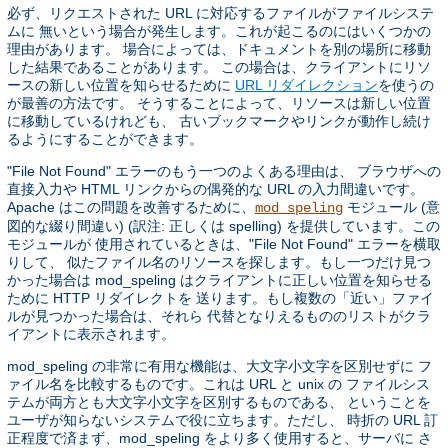
必ず、リクエストされた URL に対応するファイルがファイルシステ
ムに 無いという場合が発生します。これが起こるのにはいくつかの
理由があります。 場合によっては、ドキュメントを別の場所に移動
した結果であることがあります。 この場合は、クライアントにリソ
ースの新しい位置を知らせるために
URL リダイレクション
を使うの
が最善の方法です。 そうすることによって、リソースは新しい位置
に移動しているけれども、 古いブックマークやリンクが動作し続け
るようにすることができます。
"File Not Found" エラーのもう一つのよくある理由は、 ブラウザへの
直接入力や HTML リンクからの偶発的な URL の入力間違いです。
Apache はこの問題を改善するために、
モジュール (意
mod_speling
図的な綴り間違い) (訳注: 正しくは spelling) を提供しています。この
モジュールが 使用されているときは、"File Not Found" エラーを横取
りして、 似たファイル名のリソースを探します。もし一つだけ見つ
かった場合は mod_speling はクライアントに正しい位置を知らせる
ために HTTP リダイレクトを 送ります。もし複数の「近い」ファイ
ルが見つかった場合は、それら 代替となりえるもののリストがクラ
イアントに表示されます。
mod_speling の非常に有用な機能は、大文字小文字を区別せずに フ
ァイル名を比較するものです。これは URL と unix の ファイルシス
テムが両方とも大文字小文字を区別するものである、 ということを
ユーザが知らないシステムで役に立ちます。ただし、 時折の URL 訂
正程度で済まず、mod_speling をより多く使用すると、サーバに さ