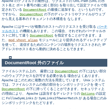
Apache のデフォルトの動作は、リクエストの URL-Path (URL のホ
スト名と ポート番号の後に続く部分) を取り出して設定ファイルで指
定されている
の最後に追加する、というものです。
DocumentRoot
ですから、
の下のディレクトリやファイルがウェブ
DocumentRoot
から見える基本のドキュメントの木構造を なします。
Apache にはサーバが複数のホストへのリクエストを受け取る
バーチ
ャルホスト
の機能もあります。 この場合、それぞれのバーチャルホ
ストに対して違う
を指定することができます。ま
DocumentRoot
た、
モジュールにより提供されるディレクティブ
mod_vhost_alias
を使って、 送信するためのコンテンツの場所をリクエストされた IP
アドレスやホスト名から動的に決めることもできます。
DocumentRoot 外のファイル
ファイルシステム上の、 厳密には
の下にはない部分
DocumentRoot
へのウェブアクセスを許可する必要がある 場合がよくあります。
Apache はこのために複数の方法を用意しています。 Unix システム
では、ファイルシステムの他の部分をシンボリックリンクを 使って
の下に持ってくることができます。セキュリティ上
DocumentRoot
の理由により、 Apache は該当するディレクトリの
の設定
Options
に
か
が ある場合にのみ
FollowSymLinks
SymLinksIfOwnerMatch
シンボリックリンクをたどります。