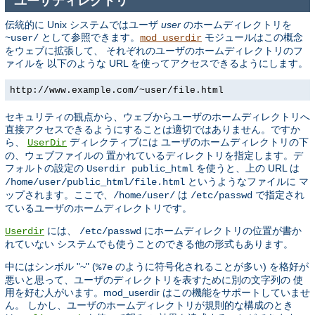
ユーザディレクトリ
伝統的に Unix システムではユーザ
user
のホームディレクトリを
として参照できます。
モジュールはこの概念
~user/
mod_userdir
をウェブに拡張して、 それぞれのユーザのホームディレクトリのフ
ァイルを 以下のような URL を使ってアクセスできるようにします。
http://www.example.com/~user/file.html
セキュリティの観点から、ウェブからユーザのホームディレクトリへ
直接アクセスできるようにすることは適切ではありません。ですか
ら、
ディレクティブには ユーザのホームディレクトリの下
UserDir
の、ウェブファイルの 置かれているディレクトリを指定します。デ
フォルトの設定の
を使うと、上の URL は
Userdir public_html
というようなファイルに マ
/home/user/public_html/file.html
ップされます。ここで、
は
で指定され
/home/user/
/etc/passwd
ているユーザのホームディレクトリです。
には、
にホームディレクトリの位置が書か
Userdir
/etc/passwd
れていない システムでも使うことのできる他の形式もあります。
中にはシンボル "~" (
のように符号化されることが多い) を格好が
%7e
悪いと思って、ユーザのディレクトリを表すために別の文字列の 使
用を好む人がいます。mod_userdir はこの機能をサポートしていませ
ん。 しかし、ユーザのホームディレクトリが規則的な構成のとき