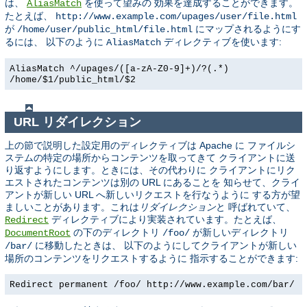
は、
を使って望みの 効果を達成することができます。
AliasMatch
たとえば、
http://www.example.com/upages/user/file.html
が
にマップされるようにす
/home/user/public_html/file.html
るには、 以下のように
ディレクティブを使います:
AliasMatch
AliasMatch ^/upages/([a-zA-Z0-9]+)/?(.*)
/home/$1/public_html/$2
URL リダイレクション
上の節で説明した設定用のディレクティブは Apache に ファイルシ
ステムの特定の場所からコンテンツを取ってきて クライアントに送
り返すようにします。ときには、その代わりに クライアントにリク
エストされたコンテンツは別の URL にあることを 知らせて、クライ
アントが新しい URL へ新しいリクエストを行なうように する方が望
ましいことがあります。これは
リダイレクション
と 呼ばれていて、
ディレクティブにより実装されています。たとえば、
Redirect
の下のディレクトリ
が新しいディレクトリ
DocumentRoot
/foo/
に移動したときは、 以下のようにしてクライアントが新しい
/bar/
場所のコンテンツをリクエストするように 指示することができます:
Redirect permanent /foo/ http://www.example.com/bar/