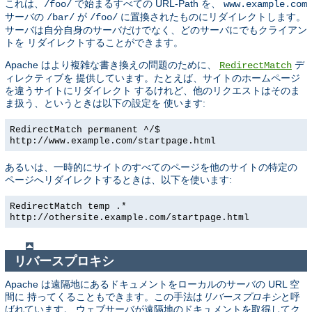
これは、
で始まるすべての URL-Path を、
/foo/
www.example.com
サーバの
が
に置換されたものにリダイレクトします。
/bar/
/foo/
サーバは自分自身のサーバだけでなく、どのサーバにでもクライアン
トを リダイレクトすることができます。
Apache はより複雑な書き換えの問題のために、
デ
RedirectMatch
ィレクティブを 提供しています。たとえば、サイトのホームページ
を違うサイトにリダイレクト するけれど、他のリクエストはそのま
ま扱う、というときは以下の設定を 使います:
RedirectMatch permanent ^/$
http://www.example.com/startpage.html
あるいは、一時的にサイトのすべてのページを他のサイトの特定の
ページへリダイレクトするときは、以下を使います:
RedirectMatch temp .*
http://othersite.example.com/startpage.html
リバースプロキシ
Apache は遠隔地にあるドキュメントをローカルのサーバの URL 空
間に 持ってくることもできます。この手法は
リバースプロキシ
と呼
ばれています。 ウェブサーバが遠隔地のドキュメントを取得してク