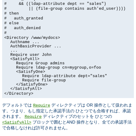
# && ((ldap-attribute dept == "sales")
# || (file-group contains auth'ed_user))))
# then
# auth_granted
# else
# auth_denied
#
<Directory /www/mydocs>
Authname ...
AuthBasicProvider ...
...
Require user John
<SatisfyAll>
Require Group admins
Require ldap-group cn=mygroup,o=foo
<SatisfyOne>
Require ldap-attribute dept="sales"
Require file-group
</SatisfyOne>
</SatisfyAll>
</Directory>
デフォルトでは
ディレクティブは OR 操作として扱われま
Require
す。つまり、もし指定した承認手法の ひとつでも合格すれば、承認
されます。
ディレクティブのセットを ひとつの
Require
ブロックで囲むとAND 操作となり、全ての承認手法
<SatisfyAll>
で合格しなければ許可されません。