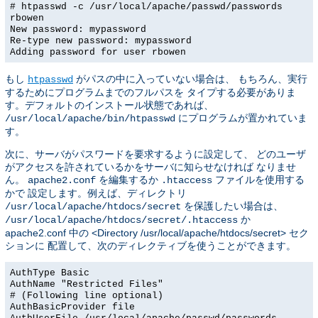
# htpasswd -c /usr/local/apache/passwd/passwords
rbowen
New password: mypassword
Re-type new password: mypassword
Adding password for user rbowen
もし
がパスの中に入っていない場合は、 もちろん、実行
htpasswd
するためにプログラムまでのフルパスを タイプする必要がありま
す。デフォルトのインストール状態であれば、
にプログラムが置かれていま
/usr/local/apache/bin/htpasswd
す。
次に、サーバがパスワードを要求するように設定して、 どのユーザ
がアクセスを許されているかをサーバに知らせなければ なりませ
ん。
を編集するか
ファイルを使用する
apache2.conf
.htaccess
かで 設定します。例えば、ディレクトリ
を保護したい場合は、
/usr/local/apache/htdocs/secret
か
/usr/local/apache/htdocs/secret/.htaccess
apache2.conf 中の <Directory /usr/local/apache/htdocs/secret> セク
ションに 配置して、次のディレクティブを使うことができます。
AuthType Basic
AuthName "Restricted Files"
# (Following line optional)
AuthBasicProvider file