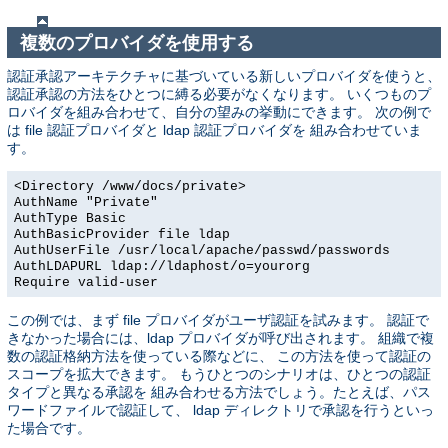
複数のプロバイダを使用する
認証承認アーキテクチャに基づいている新しいプロバイダを使うと、
認証承認の方法をひとつに縛る必要がなくなります。 いくつものプ
ロバイダを組み合わせて、自分の望みの挙動にできます。 次の例で
は file 認証プロバイダと ldap 認証プロバイダを 組み合わせていま
す。
<Directory /www/docs/private>
AuthName "Private"
AuthType Basic
AuthBasicProvider file ldap
AuthUserFile /usr/local/apache/passwd/passwords
AuthLDAPURL ldap://ldaphost/o=yourorg
Require valid-user
この例では、まず file プロバイダがユーザ認証を試みます。 認証で
きなかった場合には、ldap プロバイダが呼び出されます。 組織で複
数の認証格納方法を使っている際などに、 この方法を使って認証の
スコープを拡大できます。 もうひとつのシナリオは、ひとつの認証
タイプと異なる承認を 組み合わせる方法でしょう。たとえば、パス
ワードファイルで認証して、 ldap ディレクトリで承認を行うといっ
た場合です。