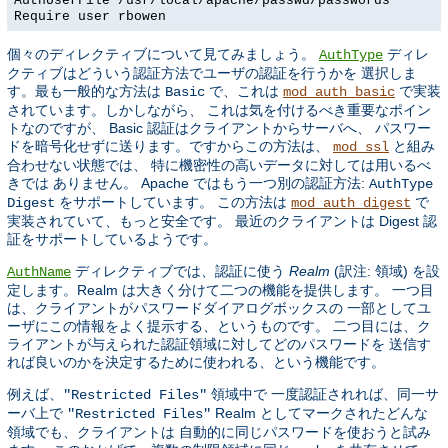
AuthUserFile /usr/local/apache/passwd/passwords
Require user rbowen
個々のディレクティブについて見てみましょう。
ディレ
AuthType
クティブはどういう認証方法でユーザの認証を行うかを 選択しま
す。最も一般的な方法は
で、これは
で実装
Basic
mod_auth_basic
されています。しかしながら、 これは気を付けるべき重要なポイン
トなのですが、 Basic 認証はクライアントからサーバへ、 パスワー
ドを暗号化せずに送ります。ですからこの方法は、
と組み
mod_ssl
合わせない状態では、 特に機密性の高いデータに対しては用いるべ
きでは ありません。 Apache ではもう一つ別の認証方法:
AuthType
をサポートしています。 この方法は
で
Digest
mod_auth_digest
実装されていて、もっと安全です。 最近のクライアントは Digest 認
証をサポートしているようです。
ディレクティブでは、認証に使う
Realm
(訳注: 領域) を設
AuthName
定します。Realm は大きく分けて二つの機能を提供します。 一つ目
は、クライアントがパスワードダイアログボックスの 一部としてユ
ーザにこの情報をよく提示する、というものです。 二つ目には、ク
ライアントが与えられた認証領域に対してどのパスワードを 送信す
れば良いのかを決定するために使われる、という機能です。
例えば、
領域中で 一度認証されれば、同一サ
"Restricted Files"
ーバ上で
Realm としてマークされたどんな
"Restricted Files"
領域でも、クライアントは 自動的に同じパスワードを使おうと試み