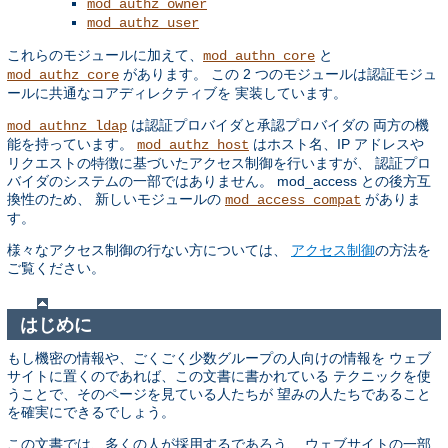
mod_authz_owner
mod_authz_user
これらのモジュールに加えて、
と
mod_authn_core
があります。 この 2 つのモジュールは認証モジュ
mod_authz_core
ールに共通なコアディレクティブを 実装しています。
は認証プロバイダと承認プロバイダの 両方の機
mod_authnz_ldap
能を持っています。
はホスト名、IP アドレスや
mod_authz_host
リクエストの特徴に基づいたアクセス制御を行いますが、 認証プロ
バイダのシステムの一部ではありません。 mod_access との後方互
換性のため、 新しいモジュールの
がありま
mod_access_compat
す。
様々なアクセス制御の行ない方については、
アクセス制御
の方法を
ご覧ください。
はじめに
もし機密の情報や、ごくごく少数グループの人向けの情報を ウェブ
サイトに置くのであれば、この文書に書かれている テクニックを使
うことで、そのページを見ている人たちが 望みの人たちであること
を確実にできるでしょう。
この文書では、多くの人が採用するであろう、 ウェブサイトの一部