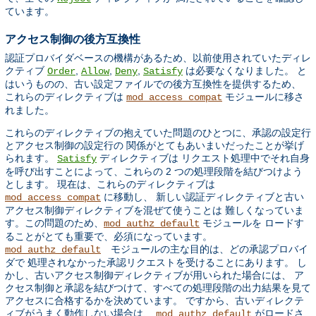
ています。
アクセス制御の後方互換性
認証プロバイダベースの機構があるため、以前使用されていたディレ
クティブ
,
,
,
は必要なくなりました。 と
Order
Allow
Deny
Satisfy
はいうものの、古い設定ファイルでの後方互換性を提供するため、
これらのディレクティブは
モジュールに移さ
mod_access_compat
れました。
これらのディレクティブの抱えていた問題のひとつに、承認の設定行
とアクセス制御の設定行の 関係がとてもあいまいだったことが挙げ
られます。
ディレクティブは リクエスト処理中でそれ自身
Satisfy
を呼び出すことによって、これらの 2 つの処理段階を結びつけよう
とします。 現在は、これらのディレクティブは
に移動し、 新しい認証ディレクティブと古い
mod_access_compat
アクセス制御ディレクティブを混ぜて使うことは 難しくなっていま
す。この問題のため、
モジュールを ロードす
mod_authz_default
ることがとても重要で、必須になっています。
モジュールの主な目的は、どの承認プロバイ
mod_authz_default
ダで 処理されなかった承認リクエストを受けることにあります。 し
かし、古いアクセス制御ディレクティブが用いられた場合には、 ア
クセス制御と承認を結びつけて、すべての処理段階の出力結果を見て
アクセスに合格するかを決めています。 ですから、古いディレクテ
ィブがうまく動作しない場合は、
がロードさ
mod_authz_default