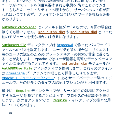
ます。 このおかげで、複数の制限領域に同じ realm を共有させて、
ユーザがパスワードを何度も要求される事態を 防ぐことができま
す。もちろん、セキュリティ上の理由から、 サーバのホスト名が変
わればいつでも必ず、 クライアントは再びパスワードを尋ねる必要
があります。
はデフォルト値が
なので、今回の場合は
AuthBasicProvider
file
無くても構いません。
や
といった
mod_authn_dbm
mod_authn_dbd
他のモジュールを使う場合には必要になります。
ディレクティブは
で作った パスワードフ
AuthUserFile
htpasswd
ァイルへのパスを設定します。 ユーザ数が多い場合は、リクエスト
毎のユーザの認証のための プレーンテキストの探索が非常に遅くな
ることがあります。 Apache ではユーザ情報を高速なデータベースフ
ァイルに 保管することもできます。
モジュールが
mod_authn_dbm
ディレクティブを提供します。これらのファイル
AuthDBMUserFile
は
プログラムで作成したり操作したりできます。
dbmmanage
Apache モジュールデータベース
中にあるサードパーティー製の モジ
ュールで、その他多くのタイプの認証オプションが 利用可能です。
最後に、
ディレクティブが、サーバのこの領域にアクセス
Require
できるユーザを 指定することによって、プロセスの承認部分を提供
します。 次のセクションでは、
ディレクティブの様々な用
Require
法について述べます。