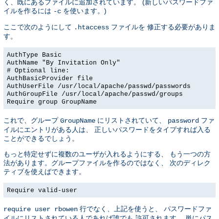
く、既にあるファイルに追加されています。 (新しいパスワードファ
イルを作るには
を使います。)
-c
ここで次のようにして
ファイルを 修正する必要がありま
.htaccess
す。
AuthType Basic
AuthName "By Invitation Only"
# Optional line:
AuthBasicProvider file
AuthUserFile /usr/local/apache/passwd/passwords
AuthGroupFile /usr/local/apache/passwd/groups
Require group GroupName
これで、グループ
にリストされていて、
ファ
GroupName
password
イルにエントリがある人は、 正しいパスワードをタイプすれば入る
ことができるでしょう。
もっと特定せずに複数のユーザが入れるようにする、 もう一つの方
法があります。グループファイルを作るのではなく、 次のディレク
ティブを使えばできます。
Require valid-user
行でなく、上記を使うと、 パスワードファ
require user rbowen
イルにリストされている人であれば誰でも 許可されます。 単にパス