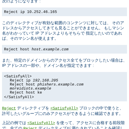
次のようになります :
Reject ip 10.252.46.165
このディレクティブが有効な範囲のコンテンツに対しては、 そのア
ドレスからアクセスしてきても見ることができません。 もしマシン
名がわかっていて IP アドレスよりもそちらで 指定したいのであれ
ば、そのマシン名が使えます。
Reject host
host.example.com
また、特定のドメインからのアクセス全てをブロックしたい場合は、
IP アドレスの一部や、ドメイン名が指定できます :
<SatisfyAll>
Reject ip
192.168.205
Reject host
phishers.example.com
moreidiots.example
Reject host ke
</SatisfyAll>
ディレクティブを
ブロックの中で使うと、
Reject
<SatisfyAll>
許可したいグループにのみアクセスができるように確認できます。
上記の例では
を使って、アクセスに合格する前段階
<SatisfyAll>
で、全ての
ディレクティブが 満たされていることを確認し
Reject