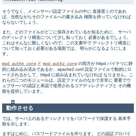
そうでなく、メインサーバ設定ファイルの中に 直接置くのであれ
ば、当然ながらそのファイルへの書き込み 権限を持っていなければ
ならないでしょう。
また、どのファイルがどこに保存されているか知るために、 サーバ
のディレクトリ構造について少し知っておく 必要があるでしょう。
これはそんなに難しくないので、この文書中で ディレクトリ構造に
ついて知っておく必要がある場面では、 明らかになるようにしま
す。
と
の両方が httpd バイナリに静
mod_authn_core
mod_authz_core
的に組み込み済みであるか、apache2.conf 設定ファイルで動的にロ
ードされるかして、httpd に組み込まれていなければ なりません。こ
れらの二つのモジュールは、設定ファイルのなかで非常に 重要でウ
ェブサーバの認証と承認で使用されるコアディレクティブと その機
能を提供しています。
動作させる
では、サーバ上のあるディレクトリをパスワードで保護する 基本手
順を示します。
まずはじめに、パスワードファイルを作ります。 どの認証プロバイ