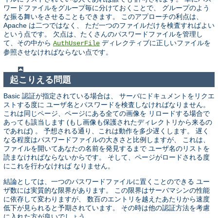
ワードファイルをグループ毎に分けておくことで、 グループのよう
な振る舞いをさせることもできます。 このアプローチの利点は、
Apache は二つではなく、 ただ一つのファイルだけを検査すればよい
という点です。 欠点は、たくさんのパスワードファイルを管理し
て、その中から
ディレクティブに正しいファイルを
AuthUserFile
参照させなければならない点です。
起こりえる問題
Basic 認証が指定されている場合は、 サーバにドキュメントをリクエ
ストする度に ユーザ名とパスワードを検査しなければなりません。
これは同じページ、ページにある全ての画像を リロードする場合で
あっても該当します (もし画像も保護されたディレクトリから来るの
であれば) 。 予想される通り、これは動作を多少遅くします。 遅く
なる程度はパスワードファイルの大きさと比例しますが、 これは、
ファイルを開いてあなたの名前を発見するまで ユーザ名のリストを
読まなければならないからです。 そして、ページがロードされる度
にこれを行わなければ なりません。
結論としては、一つのパスワードファイルに置くことのできる ユー
ザ数には実質的な限界があります。 この限界はサーバマシンの性能
に依存して変わりますが、 数百のエントリを越えたあたりから速度
低下が見られると予期されています。 その時は他の認証方法を考慮
に入れた方が良いでしょう。