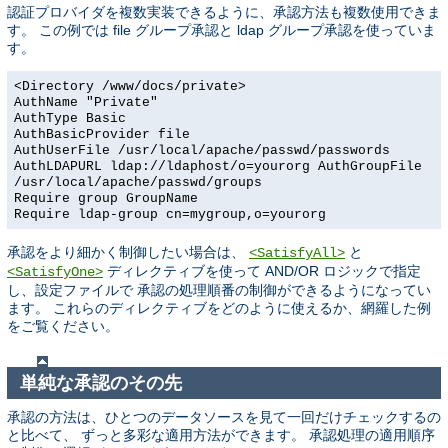
認証プロバイダを複数実装できるように、承認方法も複数使用できま
す。 この例では file グループ承認と ldap グループ承認を使っていま
す。
<Directory /www/docs/private>
AuthName "Private"
AuthType Basic
AuthBasicProvider file
AuthUserFile /usr/local/apache/passwd/passwords
AuthLDAPURL ldap://ldaphost/o=yourorg AuthGroupFile
/usr/local/apache/passwd/groups
Require group GroupName
Require ldap-group cn=mygroup,o=yourorg
承認をより細かく制御したい場合は、
と
<SatisfyAll>
ディレクティブを使って AND/OR ロジックで指定
<SatisfyOne>
し、設定ファイルで 承認の処理順番の制御ができるようになってい
ます。 これらのディレクティブをどのように使えるか、網羅した例
をご覧ください。
単純な承認のその先
承認の方法は、ひとつのデータソースを見て一回だけチェックするの
と比べて、 ずっと多彩な適用方法ができます。 承認処理の適用順序