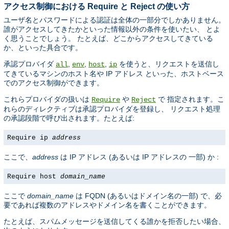
アクセス制御における Require と Reject の使い方
ユーザ名とパスワードによる認証は全体の一部分でしかありません。
誰がアクセスしてきたかといった情報以外の条件を使いたい、 とよ
く思うことでしょう。 たとえば、どこからアクセスしてきている
か、といった具合です。
承認プロバイダ
,
,
,
を使うと、リクエストを送信し
all
env
host
ip
てきているマシンのホスト名や IP アドレス といった、ホストベース
でのアクセス制御ができます。
これらプロバイダの扱いは
や
で 指定されます。こ
Require
Reject
れらのディレクティブは承認プロバイダを登録し、 リクエスト処理
の承認段階で呼び出されます。たとえば:
Require ip
address
ここで、
address
は IP アドレス (あるいは IP アドレスの 一部) か :
Require host
domain_name
ここで
domain_name
は FQDN (あるいはドメイン名の一部) で、必
要であれば複数のアドレスやドメイン名を書くことができます。
たとえば、スパムメッセージを送信してくる誰かを拒否したい場合、