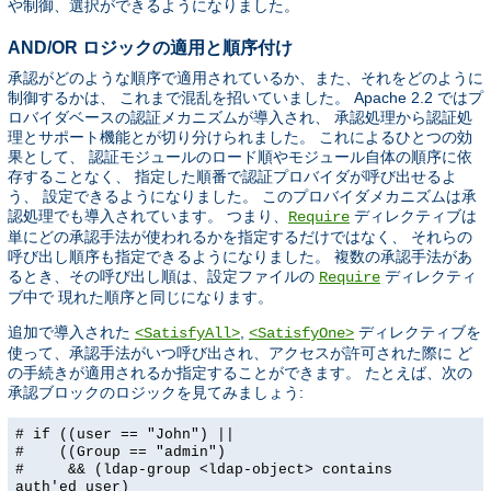
や制御、選択ができるようになりました。
AND/OR ロジックの適用と順序付け
承認がどのような順序で適用されているか、また、それをどのように
制御するかは、 これまで混乱を招いていました。 Apache 2.2 ではプ
ロバイダベースの認証メカニズムが導入され、 承認処理から認証処
理とサポート機能とが切り分けられました。 これによるひとつの効
果として、 認証モジュールのロード順やモジュール自体の順序に依
存することなく、 指定した順番で認証プロバイダが呼び出せるよ
う、 設定できるようになりました。 このプロバイダメカニズムは承
認処理でも導入されています。 つまり、
ディレクティブは
Require
単にどの承認手法が使われるかを指定するだけではなく、 それらの
呼び出し順序も指定できるようになりました。 複数の承認手法があ
るとき、その呼び出し順は、設定ファイルの
ディレクティ
Require
ブ中で 現れた順序と同じになります。
追加で導入された
,
ディレクティブを
<SatisfyAll>
<SatisfyOne>
使って、承認手法がいつ呼び出され、アクセスが許可された際に ど
の手続きが適用されるか指定することができます。 たとえば、次の
承認ブロックのロジックを見てみましょう:
# if ((user == "John") ||
# ((Group == "admin")
# && (ldap-group <ldap-object> contains
auth'ed_user)