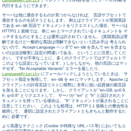
ディレクティブの内容を使ってサーバの判断を
LanguagePriority
代行するようにできます。
サーバは他に適合するものが見つからなければ、 言語サブセットで
適合するものを試そうともします。 例えばクライアントが英国英語
である
言語で ドキュメントをリクエストした場合、サーバは
en-GB
HTTP/1.1 規格では、単に
とマークされているドキュメントを マ
en
ッチするものとすることは通常は許されていません。 (英国英語は理
解できるけど一般的な英語は理解できないという読み手は 考えられ
ないので、Accept-Language ヘッダで
を含んで
を含まな
en-GB
en
いのはほぼ確実に設定の間違いである、 ということに注意してくだ
さい。 ですが不幸なことに、多くのクライアントではデフォルトで
このような設定になっています。) しかしながら、他の言語にはマッ
チせず、"No Acceptable Variants" エラーを返したり、
にフォールバックしようとしているときは、 サ
LanguagePriority
ブセット指定を無視して、
を
にマッチします。 Apache は
en-GB
en
クライアントの許容言語リストに暗黙に 非常に低い品質値の親言語
を加えることになります。 しかし、クライアントが "en-GB; q=0.9,
fr; q=0.8" とリクエストして、 サーバが "en" と "fr" と設計されたド
キュメントを持っている場合は、 "fr" ドキュメントが返されることに
注意してください。 このような処理は、HTTP 1.1 規格との整合性を
維持して、 適切に設定されたクライアントともきちんと動作するた
めに 必要です。
より高度なテクニック (Cookie や特殊な URL パス等) においてもユ