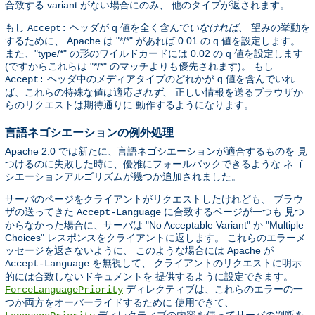
合致する variant がない場合にのみ、 他のタイプが返されます。
もし
ヘッダが q 値を全く含んで
いなければ
、 望みの挙動を
Accept:
するために、 Apache は "*/*" があれば 0.01 の q 値を設定します。
また、"type/*" の形のワイルドカードには 0.02 の q 値を設定します
(ですからこれらは "*/*" のマッチよりも優先されます)。 もし
ヘッダ中のメディアタイプのどれかが q 値を含んでいれ
Accept:
ば、これらの特殊な値は適応
されず
、 正しい情報を送るブラウザか
らのリクエストは期待通りに 動作するようになります。
言語ネゴシエーションの例外処理
Apache 2.0 では新たに、言語ネゴシエーションが適合するものを 見
つけるのに失敗した時に、優雅にフォールバックできるような ネゴ
シエーションアルゴリズムが幾つか追加されました。
サーバのページをクライアントがリクエストしたけれども、 ブラウ
ザの送ってきた
に合致するページが一つも 見つ
Accept-Language
からなかった場合に、サーバは "No Acceptable Variant" か "Multiple
Choices" レスポンスをクライアントに返します。 これらのエラーメ
ッセージを返さないように、 このような場合には Apache が
を無視して、 クライアントのリクエストに明示
Accept-Language
的には合致しないドキュメントを 提供するように設定できます。
ディレクティブは、これらのエラーの一
ForceLanguagePriority
つか両方をオーバーライドするために 使用できて、