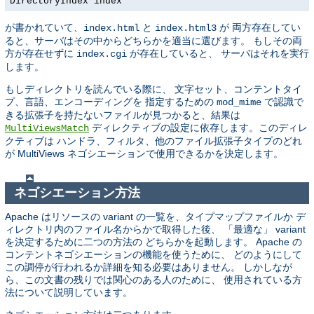
DirectoryIndex index
が書かれていて、
と
が 両方存在してい
index.html
index.html3
ると、サーバはその中からどちらかを適当に選びます。 もしその両
方が存在せずに
が存在していると、 サーバはそれを実行
index.cgi
します。
もしディレクトリを読んでいる際に、 文字セット、コンテントタイ
プ、言語、エンコーディングを 指定するための
で認識で
mod_mime
きる拡張子を持たないファイルが見つかると、結果は
ディレクティブの設定に依存します。このディレ
MultiViewsMatch
クティブは ハンドラ、フィルタ、他のファイル拡張子タイプのどれ
が MultiViews ネゴシエーションで使用できるかを決定します。
ネゴシエーション方法
Apache はリソースの variant の一覧を、タイプマップファイルか デ
ィレクトリ内のファイル名からかで取得した後、 「最適な」 variant
を決定するために二つの方法の どちらかを起動します。 Apache の
コンテントネゴシエーションの機能を使うために、 どのようにして
この調停が行われるか詳細を知る必要はありません。 しかしなが
ら、この文書の残りでは関心のある人のために、 使用されている方
法について説明しています。