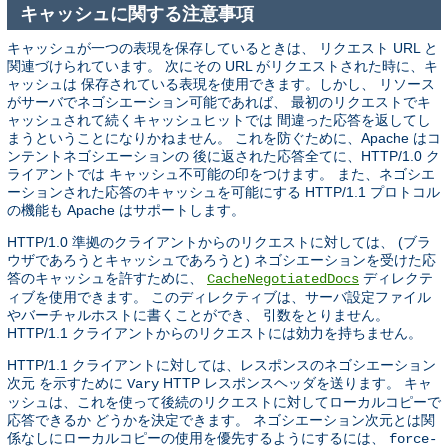
キャッシュに関する注意事項
キャッシュが一つの表現を保存しているときは、 リクエスト URL と
関連づけられています。 次にその URL がリクエストされた時に、キ
ャッシュは 保存されている表現を使用できます。しかし、 リソース
がサーバでネゴシエーション可能であれば、 最初のリクエストでキ
ャッシュされて続くキャッシュヒットでは 間違った応答を返してし
まうということになりかねません。 これを防ぐために、Apache はコ
ンテントネゴシエーションの 後に返された応答全てに、HTTP/1.0 ク
ライアントでは キャッシュ不可能の印をつけます。 また、ネゴシエ
ーションされた応答のキャッシュを可能にする HTTP/1.1 プロトコル
の機能も Apache はサポートします。
HTTP/1.0 準拠のクライアントからのリクエストに対しては、 (ブラ
ウザであろうとキャッシュであろうと) ネゴシエーションを受けた応
答のキャッシュを許すために、
ディレクテ
CacheNegotiatedDocs
ィブを使用できます。 このディレクティブは、サーバ設定ファイル
やバーチャルホストに書くことができ、 引数をとりません。
HTTP/1.1 クライアントからのリクエストには効力を持ちません。
HTTP/1.1 クライアントに対しては、レスポンスのネゴシエーション
次元 を示すために
HTTP レスポンスヘッダを送ります。 キャ
Vary
ッシュは、これを使って後続のリクエストに対してローカルコピーで
応答できるか どうかを決定できます。 ネゴシエーション次元とは関
係なしにローカルコピーの使用を優先するようにするには、
force-