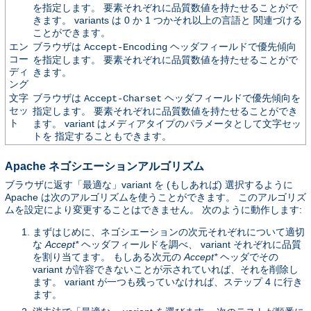
を指定します。 要素それぞれに品質数値を持たせることがで
きます。 variants は 0 か 1 つかそれ以上の言語と 関連づける
ことができます。
エン
ブラウザは
ヘッダフィールドで優先傾向
Accept-Encoding
コー
を指定します。 要素それぞれに品質数値を持たせることがで
ディ
きます。
ング
文字
ブラウザは
ヘッダフィールドで優先傾向を
Accept-Charset
セッ
指定します。 要素それぞれに品質数値を持たせることができ
ト
ます。 variant はメディアタイプのパラメータとして文字セッ
トを 指定することもできます。
Apache ネゴシエーションアルゴリズム
ブラウザに返す「最適な」variant を (もしあれば) 選択するように
Apache は次のアルゴリズムを使うことができます。 このアルゴリズ
ムを設定により変更することはできません。 次のように動作します:
まずはじめに、ネゴシエーションの次元それぞれについて適切
な
Accept*
ヘッダフィールドを調べ、 variant それぞれに品質
を割り当てます。 もしある次元の
Accept*
ヘッダでその
variant が許容できないことが示されていれば、それを削除し
ます。 variant が一つも残っていなければ、ステップ 4 に行き
ます。