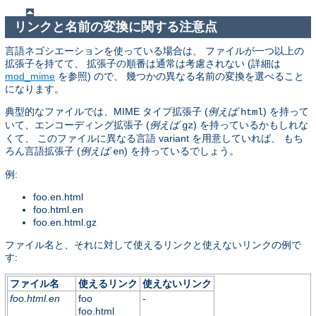
リンクと名前の変換に関する注意点
言語ネゴシエーションを使っている場合は、 ファイルが一つ以上の
拡張子を持てて、 拡張子の順番は通常は考慮されない (詳細は
mod_mime
を参照) ので、 幾つかの異なる名前の変換を選べること
になります。
典型的なファイルでは、MIME タイプ拡張子 (
例えば
) を持って
html
いて、エンコーディング拡張子 (
例えば
) を持っているかもしれな
gz
くて、 このファイルに異なる言語 variant を用意していれば、 もち
ろん言語拡張子 (
例えば
) を持っているでしょう。
en
例:
foo.en.html
foo.html.en
foo.en.html.gz
ファイル名と、それに対して使えるリンクと使えないリンクの例で
す:
ファイル名
使えるリンク
使えないリンク
foo.html.en
foo
-
foo.html