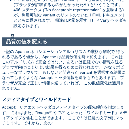
(ブラウザが許容するものがなかったため) ということです。
406 ステータス ("No Acceptable representation" を意味する)
が、利用可能な variant のリストのついた HTML ドキュメント
とともに返されます。 相違の次元を示す HTTP
ヘッダも
Vary
設定されます。
品質の値を変える
上記の Apache ネゴシエーションアルゴリズムの厳格な解釈で 得ら
れるであろう値から、Apache は品質数値を時々変えます。 これは、
このアルゴリズムで完全ではない、あるいは正確でない情報を送る
ブラウザ向けによりよい結果を得るために行われます。 かなりポピ
ュラーなブラウザで、もしないと間違った variant を選択する結果に
なってしまうような
ヘッダ情報を送るものもあります。 ブ
Accept
ラウザが完全で正しい情報を送っていれば、 この数値変化は適用さ
れません。
メディアタイプとワイルドカード
リクエストヘッダはメディアタイプの優先傾向を指定しま
Accept:
す。 これはまた、"image/*" や "*/*" といった「ワイルドカード」メデ
ィアタイプを含むことができます。 ここで * は任意の文字列にマッ
チします。 ですから、次の: