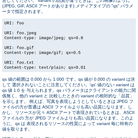
意してください。 variant の品質が違うときは、この画像のように
(JPEG, GIF, ASCII アートがあります) メディアタイプの "qs" パラメ
ータで指定されます。
URI: foo
URI: foo.jpeg
Content-type: image/jpeg; qs=0.8
URI: foo.gif
Content-type: image/gif; qs=0.5
URI: foo.txt
Content-type: text/plain; qs=0.01
qs 値の範囲は 0.000 から 1.000 です。qs 値が 0.000 の variant は決
して 選択されないことに注意してください。'qs' 値のない variant は
qs 値 1.0 を 与えられます。qs パラメータはクライアントの能力に関
係無く、他の variant と 比較したときの variant の相対的な「品質」
を示します。 例えば、写真を表現しようとしているときは JPEG フ
ァイルの方が普通は ASCII ファイルよりも高い品質になります。し
かし、リソースが元々 ASCII アートで表現されているときは、ASCII
ファイルの 方が JPEG ファイルよりも高い品質になります。このよ
うに、qs は 表現されるリソースの性質によって variant 毎に特有の
値を取ります。