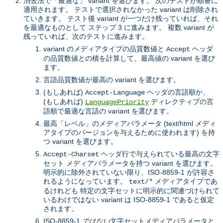
消去法で「最適な」 variant を選びます。 次のテストが順番に
適用されます。 テストで選択されなかった variant は削除され
ていきます。 テスト後 variant が一つだけ残っていれば、それ
を最適なものとして ステップ 3 に進みます。 複数 variant が
残っていれば、次のテストに進みます。
variant のメディアタイプの品質数値と
ヘッダ
Accept
の品質数値との積を計算して、最高値の variant を選び
ます。
言語品質数値が最高の variant を選びます。
(もしあれば)
ヘッダの言語順か、
Accept-Language
(もしあれば)
ディレクティブの言
LanguagePriority
語順で最適な言語の variant を選びます。
最高「レベル」のメディアパラメータ (text/html メディ
アタイプのバージョンを与えるために使われます) を持
つ variant を選びます。
ヘッダ行で与えられている最高の文字
Accept-Charset
セット メディアパラメータを持つ variant を選びます。
明示的に除外されていない限り、ISO-8859-1 が許容さ
れるようになっています。
メディアタイプであ
text/*
るけれども 特定の文字セットに明示的に関連づけられて
いるわけではない variant は ISO-8859-1 であると仮定
されます。
ISO-8859-1
ではない
文字セットメディアパラメータと