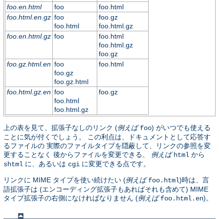
foo.en.html
foo
foo.html
foo.html.en.gz
foo
foo.gz
foo.html
foo.html.gz
foo.en.html.gz
foo
foo.html
foo.html.gz
foo.gz
foo.gz.html.en
foo
foo.html
foo.gz
foo.gz.html
foo.html.gz.en
foo
foo.gz
foo.html
foo.html.gz
上の表を見て、拡張子なしのリンク (
例えば
) がいつでも使える
foo
ことに気が付くでしょう。 この利点は、ドキュメントとして応答す
るファイルの 実際のファイルタイプを隠蔽して、リンクの参照を変
更することなく 後からファイルを変更できる、
例えば
から
html
に、あるいは
に変更できる点です。
shtml
cgi
リンクに MIME タイプを使い続けたい (
例えば
)時は、言
foo.html
語拡張子は (エンコーディング拡張子もあればそれも含めて) MIME
タイプ拡張子の右側になければなりません (
例えば
)。
foo.html.en