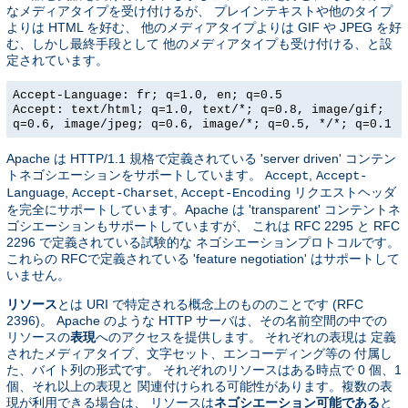
なメディアタイプを受け付けるが、 プレインテキストや他のタイプ
よりは HTML を好む、 他のメディアタイプよりは GIF や JPEG を好
む、しかし最終手段として 他のメディアタイプも受け付ける、と設
定されています。
Accept-Language: fr; q=1.0, en; q=0.5
Accept: text/html; q=1.0, text/*; q=0.8, image/gif;
q=0.6, image/jpeg; q=0.6, image/*; q=0.5, */*; q=0.1
Apache は HTTP/1.1 規格で定義されている 'server driven' コンテン
トネゴシエーションをサポートしています。
,
Accept
Accept-
,
,
リクエストヘッダ
Language
Accept-Charset
Accept-Encoding
を完全にサポートしています。Apache は 'transparent' コンテントネ
ゴシエーションもサポートしていますが、 これは RFC 2295 と RFC
2296 で定義されている試験的な ネゴシエーションプロトコルです。
これらの RFCで定義されている 'feature negotiation' はサポートして
いません。
リソース
とは URI で特定される概念上のもののことです (RFC
2396)。 Apache のような HTTP サーバは、その名前空間の中での
リソースの
表現
へのアクセスを提供します。 それぞれの表現は 定義
されたメディアタイプ、文字セット、エンコーディング等の 付属し
た、バイト列の形式です。 それぞれのリソースはある時点で 0 個、1
個、それ以上の表現と 関連付けられる可能性があります。複数の表
現が利用できる場合は、 リソースは
ネゴシエーション可能である
と