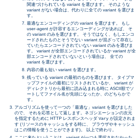
関連づけられている variant を選びます。 そのような
variant がない場合は、代わりに全ての variant を選びま
す。
最適なエンコーディングの variant を選びます。 もし
user-agent が許容するエンコーディングがあれば、 そ
の variant のみを選びます。 そうではなく、もしエンコ
ードされたものとそうでない variant が混ざって存在し
ていたらエンコードされていない variant のみを選びま
す。 variant が全部エンコードされているか variant が全
部エンコードされていないという場合は、 全ての
variant を選びます。
内容の最も短い variant を選びます。
残っている variant の最初のものを選びます。 タイプマ
ップファイルの最初にリストされているか、 variant が
ディレクトリから最初に読み込まれる時に ASCII順でソ
ートしてファイル名が先頭になったか、のどちらかで
す。
アルゴリズムを使って一つの「最適な」variant を選びました
ので、 それを応答として返します。ネゴシエーションの次元
を指定するために HTTP レスポンスヘッダ
が設定されま
Vary
す (リソースのキャッシュをする時に、 ブラウザやキャッシュ
はこの情報を使うことができます)。 以上で終わり。
ここに来たということは、variant が一つも選択されなかった