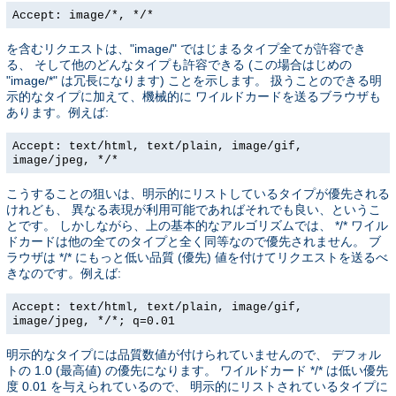
Accept: image/*, */*
を含むリクエストは、"image/" ではじまるタイプ全てが許容でき
る、 そして他のどんなタイプも許容できる (この場合はじめの
"image/*" は冗長になります) ことを示します。 扱うことのできる明
示的なタイプに加えて、機械的に ワイルドカードを送るブラウザも
あります。例えば:
Accept: text/html, text/plain, image/gif,
image/jpeg, */*
こうすることの狙いは、明示的にリストしているタイプが優先される
けれども、 異なる表現が利用可能であればそれでも良い、というこ
とです。 しかしながら、上の基本的なアルゴリズムでは、 */* ワイル
ドカードは他の全てのタイプと全く同等なので優先されません。 ブ
ラウザは */* にもっと低い品質 (優先) 値を付けてリクエストを送るべ
きなのです。例えば:
Accept: text/html, text/plain, image/gif,
image/jpeg, */*; q=0.01
明示的なタイプには品質数値が付けられていませんので、 デフォル
トの 1.0 (最高値) の優先になります。 ワイルドカード */* は低い優先
度 0.01 を与えられているので、 明示的にリストされているタイプに