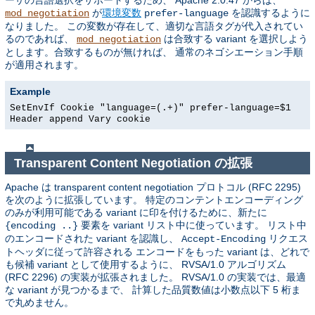
ーザの言語選択をサポートするため、 Apache 2.0.47 からは、
が
環境変数
を認識するように
mod_negotiation
prefer-language
なりました。 この変数が存在して、適切な言語タグが代入されてい
るのであれば、
は合致する variant を選択しよう
mod_negotiation
とします。合致するものが無ければ、 通常のネゴシエーション手順
が適用されます。
Example
SetEnvIf Cookie "language=(.+)" prefer-language=$1
Header append Vary cookie
Transparent Content Negotiation の拡張
Apache は transparent content negotiation プロトコル (RFC 2295)
を次のように拡張しています。 特定のコンテントエンコーディング
のみが利用可能である variant に印を付けるために、新たに
要素を variant リスト中に使っています。 リスト中
{encoding ..}
のエンコードされた variant を認識し、
リクエス
Accept-Encoding
トヘッダに従って許容される エンコードをもった variant は、どれで
も候補 variant として使用するように、 RVSA/1.0 アルゴリズム
(RFC 2296) の実装が拡張されました。 RVSA/1.0 の実装では、最適
な variant が見つかるまで、 計算した品質数値は小数点以下 5 桁ま
で丸めません。