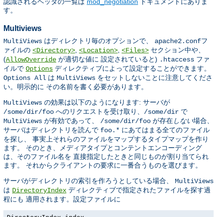
認識されるヘッダの一覧は
mod_negotiation
ドキュメントにありま
す。
Multiviews
はディレクトリ毎のオプションで、
フ
MultiViews
apache2.conf
ァイルの
,
,
セクション中や、
<Directory>
<Location>
<Files>
(
が適切な値に 設定されていると)
ファ
AllowOverride
.htaccess
イルで
ディレクティブによって設定することができます。
Options
は
をセットしないことに注意してくださ
Options All
MultiViews
い。明示的に その名前を書く必要があります。
の効果は以下のようになります: サーバが
MultiViews
へのリクエストを受け取り、
で
/some/dir/foo
/some/dir
が有効であって、
が存在
しない
場合、
MultiViews
/some/dir/foo
サーバはディレクトリを読んで
にあてはまる全てのファイル
foo.*
を探し、 事実上それらのファイルをマップするタイプマップを作り
ます。 そのとき、メディアタイプとコンテントエンコーディング
は、そのファイル名を 直接指定したときと同じものが割り当てられ
ます。 それからクライアントの要求に一番合うものを選びます。
サーバがディレクトリの索引を作ろうとしている場合、
MultiViews
は
ディレクティブで指定されたファイルを探す過
DirectoryIndex
程にも 適用されます。設定ファイルに