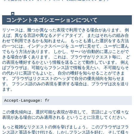
コンテントネゴシエーションについて
リソースは、幾つか異なった表現で利用できる場合があります。 例
えば、異なる言語や異なるメディアタイプ、 またはそれらの組み合
わせで利用できるかも知れません。 もっとも適した選択をする方法
の一つには、インデックスページを ユーザに見せて、ユーザに選ん
でもらう方法があります。 しかし、サーバが自動的に選ぶことがで
きる場合が多くあります。 これは、ブラウザがリクエスト毎に、 ど
の表現を嗜好するかという情報を送ることで動作しています。 例え
ばブラウザは、可能ならフランス語で情報を見たい、 不可能ならそ
の代わりに英語でもよいと、 自分の嗜好を知らせることができま
す。 ブラウザはリクエストのヘッダで自分の優先傾向を知らせま
す。 フランス語のみの表現を要求する場合は、ブラウザは次を送り
ます。
Accept-Language: fr
この優先傾向は、選択可能な表現が存在して、 言語によって様々な
表現がある場合にのみ適用される ということに注意してください。
もっと複雑なリクエストの例を挙げましょう。 このブラウザはフラ
ンス語と英語を受け付ける、しかしフランス語を好む、 そして様々