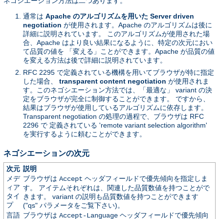
ネゴシエーション方法は二つあります。
通常は
Apache のアルゴリズムを用いた Server driven
negotiation
が使用されます。Apache のアルゴリズムは後に
詳細に説明されています。 このアルゴリズムが使用された場
合、Apache はより良い結果になるように、特定の次元におい
て品質の値を 「変える」ことができます。Apache が品質の値
を変える方法は後で詳細に説明されています。
RFC 2295 で定義されている機構を用いてブラウザが特に指定
した場合、
transparent content negotiation
が使用されま
す。このネゴシエーション方法では、「最適な」 variant の決
定をブラウザが完全に制御することができます。 ですから、
結果はブラウザが使用しているアルゴリズムに依存します。
Transparent negotiation の処理の過程で、ブラウザは RFC
2296 で 定義されている 'remote variant selection algorithm'
を実行するように頼むことができます。
ネゴシエーションの次元
次元
説明
メデ
ブラウザは
ヘッダフィールドで優先傾向を指定しま
Accept
ィア
す。 アイテムそれぞれは、関連した品質数値を持つことがで
タイ
きます。 variant の説明も品質数値を持つことができます
プ
("qs" パラメータをご覧下さい)。
言語
ブラウザは
ヘッダフィールドで優先傾向
Accept-Language