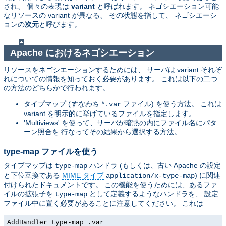
され、 個々の表現は
variant
と呼ばれます。 ネゴシエーション可能
なリソースの variant が異なる、 その状態を指して、 ネゴシエーシ
ョンの
次元
と呼びます。
Apache におけるネゴシエーション
リソースをネゴシエーションするためには、 サーバは variant それぞ
れについての情報を知っておく必要があります。 これは以下の二つ
の方法のどちらかで行われます。
タイプマップ (
すなわち
ファイル) を使う方法。 これは
*.var
variant を明示的に挙げているファイルを指定します。
'Multiviews' を使って、サーバが暗黙の内にファイル名にパタ
ーン照合を 行なってその結果から選択する方法。
type-map ファイルを使う
タイプマップは
ハンドラ (もしくは、古い Apache の設定
type-map
と下位互換である
MIME タイプ
) に関連
application/x-type-map
付けられたドキュメントです。 この機能を使うためには、あるファ
イルの拡張子を
として定義するようなハンドラを、 設定
type-map
ファイル中に置く必要があることに注意してください。 これは
AddHandler type-map .var