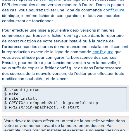
l'API des modules d'une version mineure à l'autre. Dans la plupart
des cas, vous pourrez utiliser une ligne de commande
configure
identique, le même fichier de configuration, et tous vos modules
continueront de fonctionner.
Pour effectuer une mise à jour entre deux versions mineures,
commencez par trouver le fichier
dans le répertoire
config.nice
de
de votre serveur installé ou à la racine de
construction
l'arborescence des sources de votre ancienne installation. Il contient
la reproduction exacte de la ligne de commande
que
configure
vous avez utilisée pour configurer l'arborescence des sources.
Ensuite, pour mettre à jour l'ancienne version vers la nouvelle, il
vous suffit de copier le fichier
dans l'arborescence
config.nice
des sources de la nouvelle version, de l'éditer pour effectuer toute
modification souhaitée, et de lancer :
$ 
./
config
.
nice

$ make

$ make install

$ 
PREFIX
/
bin
/
apache2ctl 
-
k graceful-stop

$ 
PREFIX
/
bin
/
apache2ctl 
-
k start
Vous devez toujours effectuer un test de la nouvelle version dans
votre environnement avant de la mettre en production. Par
exemple, vous pouvez installer et exécuter la nouvelle version en