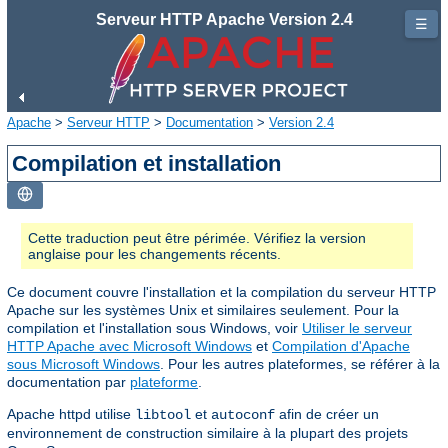
Serveur HTTP Apache Version 2.4
☰
Apache
>
Serveur HTTP
>
Documentation
>
Version 2.4
Compilation et installation
Cette traduction peut être périmée. Vérifiez la version
anglaise pour les changements récents.
Ce document couvre l'installation et la compilation du serveur HTTP
Apache sur les systèmes Unix et similaires seulement. Pour la
compilation et l'installation sous Windows, voir
Utiliser le serveur
HTTP Apache avec Microsoft Windows
et
Compilation d'Apache
sous Microsoft Windows
. Pour les autres plateformes, se référer à la
documentation par
plateforme
.
Apache httpd utilise
et
afin de créer un
libtool
autoconf
environnement de construction similaire à la plupart des projets