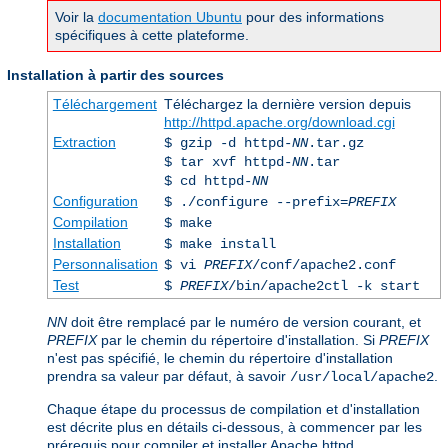
Voir la
documentation Ubuntu
pour des informations
spécifiques à cette plateforme.
Installation à partir des sources
Téléchargement
Téléchargez la dernière version depuis
http://httpd.apache.org/download.cgi
Extraction
$ gzip -d httpd-
NN
.tar.gz
$ tar xvf httpd-
NN
.tar
$ cd httpd-
NN
Configuration
$ ./configure --prefix=
PREFIX
Compilation
$ make
Installation
$ make install
Personnalisation
$ vi
PREFIX
/conf/apache2.conf
Test
$
PREFIX
/bin/apache2ctl -k start
NN
doit être remplacé par le numéro de version courant, et
PREFIX
par le chemin du répertoire d'installation. Si
PREFIX
n'est pas spécifié, le chemin du répertoire d'installation
prendra sa valeur par défaut, à savoir
.
/usr/local/apache2
Chaque étape du processus de compilation et d'installation
est décrite plus en détails ci-dessous, à commencer par les
prérequis pour compiler et installer Apache httpd.