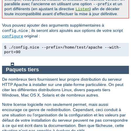
parallèle avec l'ancienne en utilisant une option
et un
--prefix
port différents (en ajustant la directive
) afin de déceler
Listen
toute incompatibilité avant d'effectuer la mise à jour définitive.
Vous pouvez ajouter des arguments supplémentaires à
; ils seront alors ajoutés aux options de votre script
config.nice
original :
configure
$ ./config.nice --prefix=/home/test/apache --with-
port=90
Paquets tiers
De nombreux tiers fournissent leur propre distribution du serveur
HTTP Apache à installer sur une plate-forme particulière. On peut
citer les différentes distributions Linux, divers paquets tiers
Windows, Mac OS X, Solaris et de nombreux autres.
Notre license logicielle non seulement permet, mais aussi
encourage ce genre de redistribution. Cependant, ceci conduit à
une situation ou l'organisation de la configuration et les valeurs par
défaut de votre installation du serveur peuvent ne pas correspondre
à ce qui est écrit dans la documentation. Bien que fâcheuse, cette
situation n'est pas appelée à évoluer de sitôt.