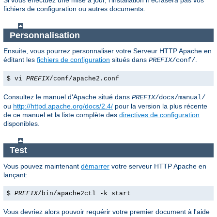
Si vous effectuez une mise à jour, l'installation n'écrasera pas vos
fichiers de configuration ou autres documents.
Personnalisation
Ensuite, vous pourrez personnaliser votre Serveur HTTP Apache en
éditant les
fichiers de configuration
situés dans
.
PREFIX
/conf/
$ vi
PREFIX
/conf/apache2.conf
Consultez le manuel d'Apache situé dans
PREFIX
/docs/manual/
ou
http://httpd.apache.org/docs/2.4/
pour la version la plus récente
de ce manuel et la liste complète des
directives de configuration
disponibles.
Test
Vous pouvez maintenant
démarrer
votre serveur HTTP Apache en
lançant:
$
PREFIX
/bin/apache2ctl -k start
Vous devriez alors pouvoir requérir votre premier document à l'aide