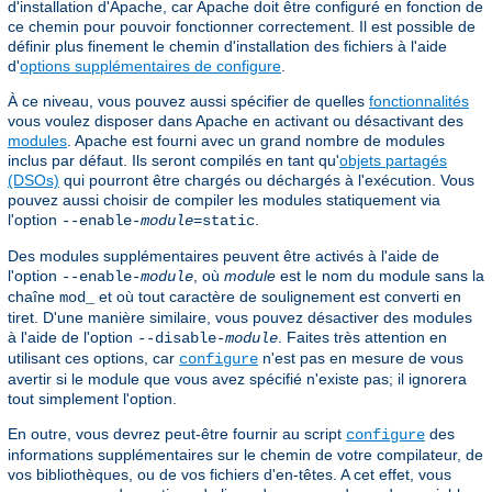
d'installation d'Apache, car Apache doit être configuré en fonction de
ce chemin pour pouvoir fonctionner correctement. Il est possible de
définir plus finement le chemin d'installation des fichiers à l'aide
d'
options supplémentaires de configure
.
À ce niveau, vous pouvez aussi spécifier de quelles
fonctionnalités
vous voulez disposer dans Apache en activant ou désactivant des
modules
. Apache est fourni avec un grand nombre de modules
inclus par défaut. Ils seront compilés en tant qu'
objets partagés
(DSOs)
qui pourront être chargés ou déchargés à l'exécution. Vous
pouvez aussi choisir de compiler les modules statiquement via
l'option
.
--enable-
module
=static
Des modules supplémentaires peuvent être activés à l'aide de
l'option
, où
module
est le nom du module sans la
--enable-
module
chaîne
et où tout caractère de soulignement est converti en
mod_
tiret. D'une manière similaire, vous pouvez désactiver des modules
à l'aide de l'option
. Faites très attention en
--disable-
module
utilisant ces options, car
n'est pas en mesure de vous
configure
avertir si le module que vous avez spécifié n'existe pas; il ignorera
tout simplement l'option.
En outre, vous devrez peut-être fournir au script
des
configure
informations supplémentaires sur le chemin de votre compilateur, de
vos bibliothèques, ou de vos fichiers d'en-têtes. A cet effet, vous