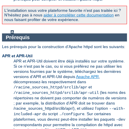
L'installation sous votre plateforme favorite n'est pas traitée ici ?
N'hésitez pas à nous
aider à compléter cette documentation
en
nous faisant profiter de votre expérience.
Prérequis
Les prérequis pour la construction d'Apache httpd sont les suivants:
APR et APR-Util
APR et APR-Util doivent être déjà installés sur votre système.
Si ce n'est pas le cas, ou si vous préférez ne pas utiliser les
versions fournies par le système, téléchargez les dernières
versions d'APR et APR-Util depuis
Apache APR
,
décompressez-les respectivement dans
et
/racine_sources_httpd/srclib/apr
(les noms des
/racine_sources_httpd/srclib/apr-util
répertoires ne doivent pas comporter de numéros de versions
; par exemple, la distribution d'APR doit se trouver dans
/racine_sources_httpd/srclib/apr/), et utilisez l'option
--with-
du script
. Sur certaines
included-apr
./configure
plateformes, vous devrez peut-être installer les paquets
-dev
correspondants pour permettre la compilation de httpd avec