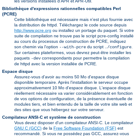
les versions installées d'APR et APR-Util.
Bibliothèque d'expressions rationnelles compatibles Perl
(PCRE)
Cette bibliothèque est nécessaire mais n'est plus fournie avec
la distribution de httpd. Téléchargez le code source depuis
http://www.pcre.org
ou installez un portage du paquet. Si votre
suite de compilation ne trouve pas le script pcre-config installé
au cours du processus de construction de PCRE, indiquez
son chemin via l'option
du script
.
--with-pcre
./configure
Sur certaines plateformes, vous devrez peut-être installer les
paquets
correspondants pour permettre la compilation
-dev
de httpd avec la version installée de PCRE.
Espace disque
Assurez-vous d'avoir au moins 50 Mo d'espace disque
disponible temporaire. Après l'installation le serveur occupe
approximativement 10 Mo d'espace disque. L'espace disque
réellement nécessaire va varier considérablement en fonction
de vos options de configuration, de la présence éventuelle de
modules tiers, et bien entendu de la taille de votre site web et
des sites que vous hébergez sur votre serveur.
Compilateur ANSI-C et système de construction
Vous devez disposer d'un compilateur ANSI-C. Le compilateur
GNU C (GCC)
de la
Free Software Foundation (FSF)
est
recommandé. Si vous ne possédez pas GCC, assurez-vous