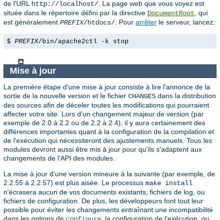
de l'URL
. La page web que vous voyez est
http://localhost/
située dans le répertoire défini par la directive
, qui
DocumentRoot
est généralement
. Pour
arrêter
le serveur, lancez:
PREFIX
/htdocs/
$
PREFIX
/bin/apache2ctl -k stop
Mise à jour
La première étape d'une mise à jour consiste à lire l'annonce de la
sortie de la nouvelle version et le fichier
dans la distribution
CHANGES
des sources afin de déceler toutes les modifications qui pourraient
affecter votre site. Lors d'un changement majeur de version (par
exemple de 2.0 à 2.2 ou de 2.2 à 2.4), il y aura certainement des
différences importantes quant à la configuration de la compilation et
de l'exécution qui nécessiteront des ajustements manuels. Tous les
modules devront aussi être mis à jour pour qu'ils s'adaptent aux
changements de l'API des modules.
La mise à jour d'une version mineure à la suivante (par exemple, de
2.2.55 à 2.2.57) est plus aisée. Le processus
make install
n'écrasera aucun de vos documents existants, fichiers de log, ou
fichiers de configuration. De plus, les développeurs font tout leur
possible pour éviter les changements entraînant une incompatibilité
dans les options de
, la configuration de l'exécution, ou
configure