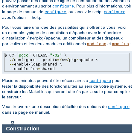
pouvez passer des options de ligne de commande ou des variables
d'environnement au script
. Pour plus d'informations, voir
configure
la page de manuel de
, ou lancez le script
configure
configure
avec l'option
.
--help
Pour vous faire une idée des possibilités qui s'offrent à vous, voici
un exemple typique de compilation d'Apache avec le répertoire
d'installation
, un compilateur et des drapeaux
/sw/pkg/apache
particuliers et les deux modules additionnels
et
:
mod_ldap
mod_lua
$ CC
=
"pgcc"
 CFLAGS
=
"-O2"
 \

./
configure 
--
prefix
=/
sw
/
pkg
/
apache \

--
enable-ldap
=
shared \

--
enable-lua
=
shared
Plusieurs minutes peuvent être nécessaires à
pour
configure
tester la disponibilité des fonctionnalités au sein de votre système, et
construire les Makefiles qui seront utilisés par la suite pour compiler
le serveur.
Vous trouverez une description détaillée des options de
configure
dans sa page de manuel.
Construction