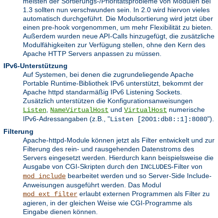
meisten der Sortierungs-/Prioritätsprobleme von Modulen bei
1.3 sollten nun verschwunden sein. In 2.0 wird hiervon vieles
automatisch durchgeführt. Die Modulsortierung wird jetzt über
einen pre-hook vorgenommen, um mehr Flexibilität zu bieten.
Außerdem wurden neue API-Calls hinzugefügt, die zusätzliche
Modulfähigkeiten zur Verfügung stellen, ohne den Kern des
Apache HTTP Servers anpassen zu müssen.
IPv6-Unterstützung
Auf Systemen, bei denen die zugrundeliegende Apache
Portable Runtime-Bibliothek IPv6 unterstützt, bekommt der
Apache httpd standarmäßig IPv6 Listening Sockets.
Zusätzlich unterstützen die Konfigurationsanweisungen
,
und
numerische
Listen
NameVirtualHost
VirtualHost
IPv6-Adressangaben (z.B., "
").
Listen [2001:db8::1]:8080
Filterung
Apache-httpd-Module können jetzt als Filter entwickelt und zur
Filterung des rein- und rausgehenden Datenstroms des
Servers eingesetzt werden. Hierdurch kann beispielsweise die
Ausgabe von CGI-Skripten durch den
-Filter von
INCLUDES
bearbeitet werden und so Server-Side Include-
mod_include
Anweisungen ausgeführt werden. Das Modul
erlaubt externen Programmen als Filter zu
mod_ext_filter
agieren, in der gleichen Weise wie CGI-Programme als
Eingabe dienen können.