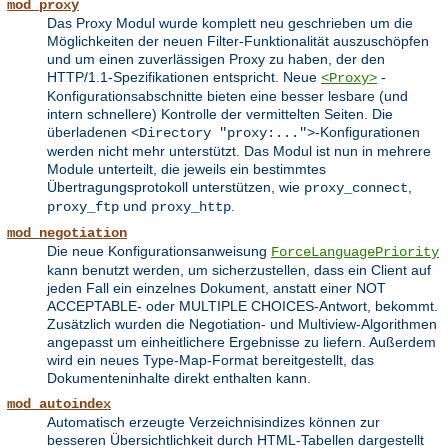
mod_proxy
Das Proxy Modul wurde komplett neu geschrieben um die
Möglichkeiten der neuen Filter-Funktionalität auszuschöpfen
und um einen zuverlässigen Proxy zu haben, der den
HTTP/1.1-Spezifikationen entspricht. Neue
-
<Proxy>
Konfigurationsabschnitte bieten eine besser lesbare (und
intern schnellere) Kontrolle der vermittelten Seiten. Die
überladenen
-Konfigurationen
<Directory "proxy:...">
werden nicht mehr unterstützt. Das Modul ist nun in mehrere
Module unterteilt, die jeweils ein bestimmtes
Übertragungsprotokoll unterstützen, wie
,
proxy_connect
und
.
proxy_ftp
proxy_http
mod_negotiation
Die neue Konfigurationsanweisung
ForceLanguagePriority
kann benutzt werden, um sicherzustellen, dass ein Client auf
jeden Fall ein einzelnes Dokument, anstatt einer NOT
ACCEPTABLE- oder MULTIPLE CHOICES-Antwort, bekommt.
Zusätzlich wurden die Negotiation- und Multiview-Algorithmen
angepasst um einheitlichere Ergebnisse zu liefern. Außerdem
wird ein neues Type-Map-Format bereitgestellt, das
Dokumenteninhalte direkt enthalten kann.
mod_autoindex
Automatisch erzeugte Verzeichnisindizes können zur
besseren Übersichtlichkeit durch HTML-Tabellen dargestellt